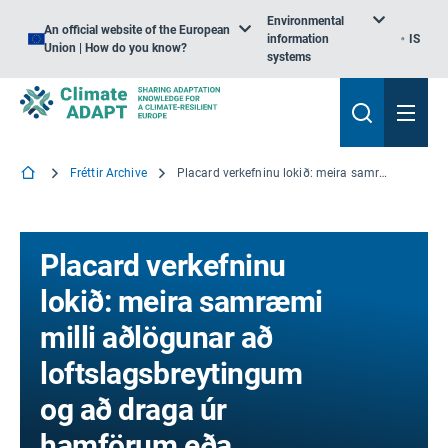
Environmental
An official website of the European
information
IS
Union | How do you know?
systems
Fréttir Archive
Placard verkefninu lokið: meira samræmi milli aðlögunar að loftslagsbreytingum og að draga úr hamförum eða stóráföllum
Placard verkefninu
lokið: meira samræmi
milli aðlögunar að
loftslagsbreytingum
og að draga úr
hamförum eða