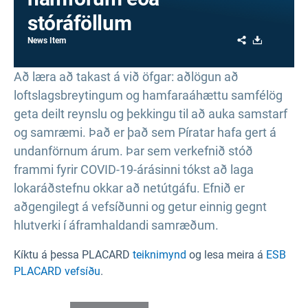
stóráföllum
Share
Download
News Item
Að læra að takast á við öfgar: aðlögun að
loftslagsbreytingum og hamfaraáhættu samfélög
geta deilt reynslu og þekkingu til að auka samstarf
og samræmi. Það er það sem Píratar hafa gert á
undanförnum árum. Þar sem verkefnið stóð
frammi fyrir COVID-19-árásinni tókst að laga
lokaráðstefnu okkar að netútgáfu. Efnið er
aðgengilegt á vefsíðunni og getur einnig gegnt
hlutverki í áframhaldandi samræðum.
Kíktu á þessa PLACARD
teiknimynd
og lesa meira á
ESB
PLACARD vefsíðu
.