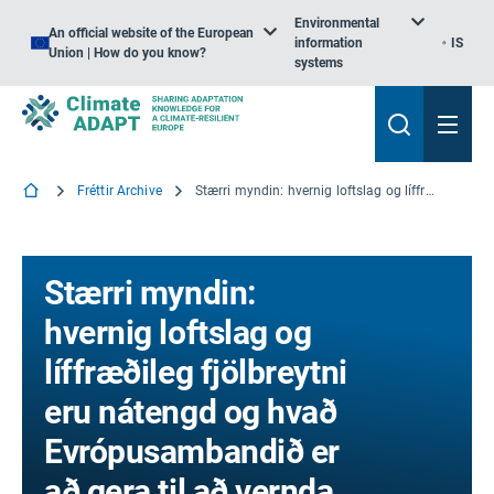
Environmental
An official website of the European
information
IS
Union | How do you know?
systems
Fréttir Archive
Stærri myndin: hvernig loftslag og líffræðileg fjölbreytni eru nátengd og hvað Evrópusambandið er að gera til að vernda þau bæði
Stærri myndin:
hvernig loftslag og
líffræðileg fjölbreytni
eru nátengd og hvað
Evrópusambandið er
að gera til að vernda