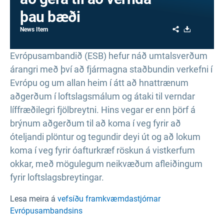
þau bæði
Share
Download
News Item
Evrópusambandið (ESB) hefur náð umtalsverðum
árangri með því að fjármagna staðbundin verkefni í
Evrópu og um allan heim í átt að hnattrænum
aðgerðum í loftslagsmálum og átaki til verndar
líffræðilegri fjölbreytni. Hins vegar er enn þörf á
brýnum aðgerðum til að koma í veg fyrir að
óteljandi plöntur og tegundir deyi út og að lokum
koma í veg fyrir óafturkræf röskun á vistkerfum
okkar, með mögulegum neikvæðum afleiðingum
fyrir loftslagsbreytingar.
Lesa meira á
vefsíðu framkvæmdastjórnar
Evrópusambandsins