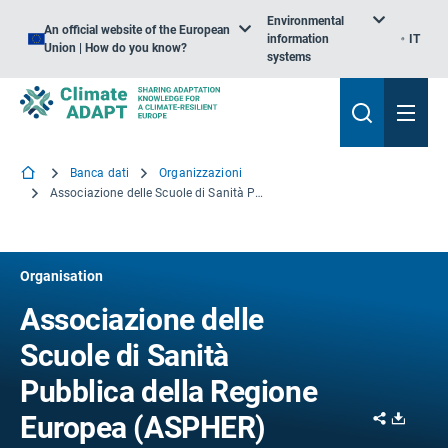
Environmental
An official website of the European
information
IT
Union | How do you know?
systems
Banca dati
Organizzazioni
Associazione delle Scuole di Sanità Pubblica della Regione Europea
Organisation
Associazione delle
Scuole di Sanità
Pubblica della Regione
Share
Downl
Europea (ASPHER)