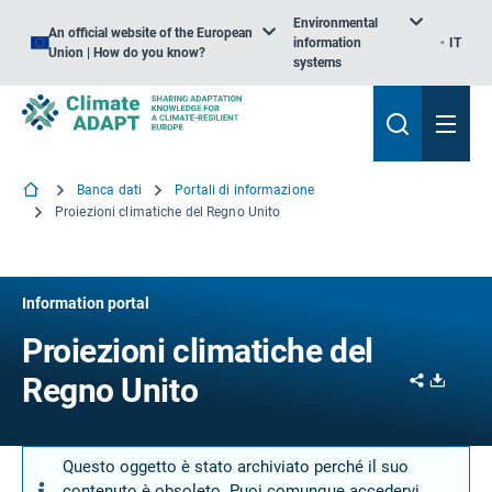
Environmental
An official website of the European
information
IT
Union | How do you know?
systems
Banca dati
Portali di informazione
Proiezioni climatiche del Regno Unito
Information portal
Proiezioni climatiche del
Share
Downl
Regno Unito
Questo oggetto è stato archiviato perché il suo
contenuto è obsoleto. Puoi comunque accedervi