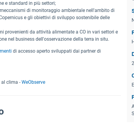
he e standard in più settori;
i meccanismi di monitoraggio ambientale nell'ambito di
S
Copernicus e gli obiettivi di sviluppo sostenibile delle
N
 provenienti da attività alimentate a CO in vari settori e
 nel business dell'osservazione della terra in situ.
umenti
di accesso aperto sviluppati dai partner di
2
al clima -
WeObserve
A
o
S