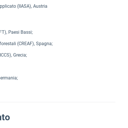
applicato (IIASA), Austria
FT), Paesi Bassi;
 forestali (CREAF), Spagna;
ICCS), Grecia;
Germania;
nto