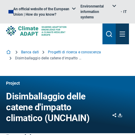
Environmental
An official website of the European
information
IT
Union | How do you know?
systems
Banca dati
Progetti di ricerca e conoscenza
Disimballaggio delle catene d'impatto climatico
Project
Disimballaggio delle
catene d'impatto
Share
Downl
climatico (UNCHAIN)