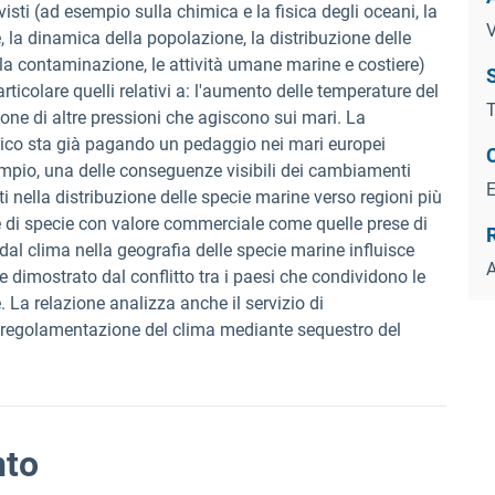
isti (ad esempio sulla chimica e la fisica degli oceani, la
V
e, la dinamica della popolazione, la distribuzione delle
, la contaminazione, le attività umane marine e costiere)
S
rticolare quelli relativi a: l'aumento delle temperature del
T
ione di altre pressioni che agiscono sui mari. La
ico sta già pagando un pedaggio nei mari europei
empio, una delle conseguenze visibili dei cambiamenti
i nella distribuzione delle specie marine verso regioni più
are di specie con valore commerciale come quelle prese di
l clima nella geografia delle specie marine influisce
A
 dimostrato dal conflitto tra i paesi che condividono le
e. La relazione analizza anche il servizio di
 "regolamentazione del clima mediante sequestro del
nto