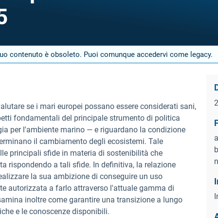
5
 suo contenuto è obsoleto. Puoi comunque accedervi come legacy.
D
 valutare se i mari europei possano essere considerati sani,
 aspetti fondamentali del principale strumento di politica
egia per l'ambiente marino — e riguardano la condizione
a
eterminano il cambiamento degli ecosistemi. Tale
b
 principali sfide in materia di sostenibilità che
n
a rispondendo a tali sfide. In definitiva, la relazione
realizzare la sua ambizione di conseguire un uso
I
te autorizzata a farlo attraverso l'attuale gamma di
I
samina inoltre come garantire una transizione a lungo
tiche e le conoscenze disponibili.