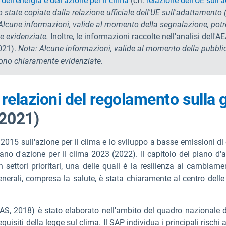
ell'energia e dell'azione per il clima
(cfr.
relazione dell'UE sull
o state copiate dalla relazione ufficiale dell'UE sull'adattament
. Alcune informazioni, valide al momento della segnalazione, pot
e evidenziate.
Inoltre, le informazioni raccolte nell'analisi dell'A
021).
Nota: Alcune informazioni, valide al momento della pubbli
 sono chiaramente evidenziate.
e
relazioni del regolamento sulla
 2021)
el 2015 sull'azione per il clima e lo sviluppo a basse emissioni di
no d'azione per il clima 2023 (2022). Il capitolo del piano d'a
 settori prioritari, una delle quali è la resilienza ai cambiamen
generali, compresa la salute, è stata chiaramente al centro dell
PAS, 2018) è stato elaborato nell'ambito del quadro nazionale di
quisiti della legge sul clima. Il SAP individua i principali rischi a