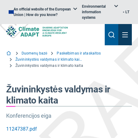
Environmental
An official website of the European
information
LT
Union | How do you know?
systems
Duomenų bazė
Paskelbimas ir ataskaitos
Žuvininkystės valdymas ir klimato kaita šiaurės rytų Atlante ir Baltijos jūroje
Žuvininkystės valdymas ir klimato kaita
Žuvininkystės valdymas ir
klimato kaita
Konferencijos eiga
11247387.pdf