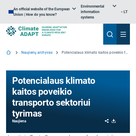
Environmental
An official website of the European
information
LT
Union | How do you know?
systems
Naujienų archyvas
Potencialaus klimato kaitos poveikio transporto sektoriui tyrimas
Potencialaus klimato
kaitos poveikio
transporto sektoriui
tyrimas
Share
Download
Naujiena