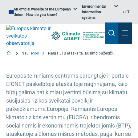
Environmental
An official website of the European
information
LT
Union | How do you know?
systems
Naujienos
Nauja ETB ataskaita. Būsimo pažeidžiamumo ir su klimatu susijusios rizikos sveikatai Europoje prognozavimas
Europos teminiams centrams parengtoje ir portale
EIONET paskelbtoje ataskaitoje nagrinėjama, kaip
būtų galima patikimiau įvertinti būsimą su klimatu
susijusios rizikos sveikatai poveikį ir
pažeidžiamumą Europoje. Remiantis Europos
klimato rizikos vertinimu (EUCRA) ir bendromis
socialinėmis ir ekonominėmis trajektorijomis (BTP),
ataskaitoje siūlomas mišrus metodas, pagal kurį su