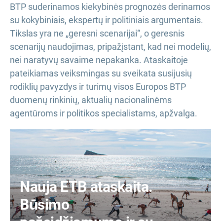
BTP suderinamos kiekybinės prognozės derinamos
su kokybiniais, ekspertų ir politiniais argumentais.
Tikslas yra ne „geresni scenarijai“, o geresnis
scenarijų naudojimas, pripažįstant, kad nei modelių,
nei naratyvų savaime nepakanka. Ataskaitoje
pateikiamas veiksmingas su sveikata susijusių
rodiklių pavyzdys ir turimų visos Europos BTP
duomenų rinkinių, aktualių nacionalinėms
agentūroms ir politikos specialistams, apžvalga.
Nauja ETB ataskaita.
Būsimo