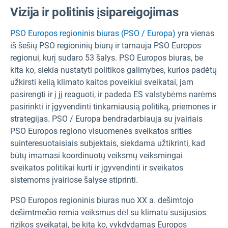
Vizija ir politinis įsipareigojimas
PSO Europos regioninis biuras (PSO / Europa)
yra vienas
iš šešių PSO regioninių biurų ir tarnauja PSO Europos
regionui, kurį sudaro 53 šalys. PSO Europos biuras, be
kita ko, siekia nustatyti politikos galimybes, kurios padėtų
užkirsti kelią klimato kaitos poveikiui sveikatai, jam
pasirengti ir į jį reaguoti, ir padeda ES valstybėms narėms
pasirinkti ir įgyvendinti tinkamiausią politiką, priemones ir
strategijas. PSO / Europa bendradarbiauja su įvairiais
PSO Europos regiono visuomenės sveikatos srities
suinteresuotaisiais subjektais, siekdama užtikrinti, kad
būtų imamasi koordinuotų veiksmų veiksmingai
sveikatos politikai kurti ir įgyvendinti ir sveikatos
sistemoms įvairiose šalyse stiprinti.
PSO Europos regioninis biuras nuo XX a. dešimtojo
dešimtmečio remia veiksmus dėl su klimatu susijusios
rizikos sveikatai, be kita ko, vykdydamas Europos