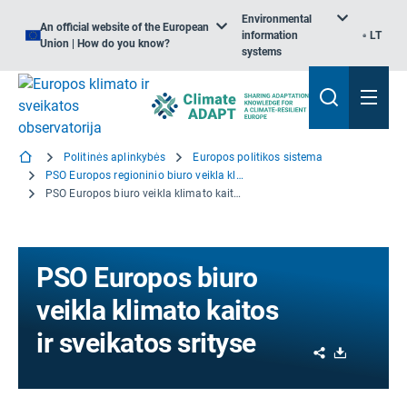
Environmental
An official website of the European
information
LT
Union | How do you know?
systems
Politinės aplinkybės
Europos politikos sistema
PSO Europos regioninio biuro veikla klimato kaitos ir sveikatos srityje
PSO Europos biuro veikla klimato kaitos ir sveikatos srityse
PSO Europos biuro
veikla klimato kaitos
ir sveikatos srityse
Share
Download