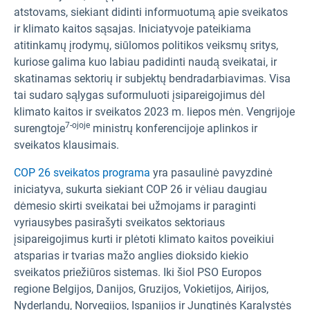
atstovams, siekiant didinti informuotumą apie sveikatos
ir klimato kaitos sąsajas. Iniciatyvoje pateikiama
atitinkamų įrodymų, siūlomos politikos veiksmų sritys,
kuriose galima kuo labiau padidinti naudą sveikatai, ir
skatinamas sektorių ir subjektų bendradarbiavimas. Visa
tai sudaro sąlygas suformuluoti įsipareigojimus dėl
klimato kaitos ir sveikatos 2023 m. liepos mėn. Vengrijoje
7-ojoje
surengtoje
ministrų konferencijoje aplinkos ir
sveikatos klausimais.
COP 26 sveikatos programa
yra pasaulinė pavyzdinė
iniciatyva, sukurta siekiant COP 26 ir vėliau daugiau
dėmesio skirti sveikatai bei užmojams ir paraginti
vyriausybes pasirašyti sveikatos sektoriaus
įsipareigojimus kurti ir plėtoti klimato kaitos poveikiui
atsparias ir tvarias mažo anglies dioksido kiekio
sveikatos priežiūros sistemas. Iki šiol PSO Europos
regione Belgijos, Danijos, Gruzijos, Vokietijos, Airijos,
Nyderlandų, Norvegijos, Ispanijos ir Jungtinės Karalystės