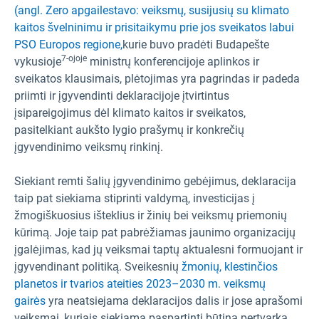
(angl. Zero apgailestavo: veiksmų, susijusių su klimato
kaitos švelninimu ir prisitaikymu prie jos sveikatos labui
PSO Europos regione,
kurie buvo pradėti Budapešte
7-ojoje
vykusioje
ministrų konferencijoje aplinkos ir
sveikatos klausimais, plėtojimas yra pagrindas ir padeda
priimti ir įgyvendinti deklaracijoje įtvirtintus
įsipareigojimus dėl klimato kaitos ir sveikatos,
pasitelkiant aukšto lygio prašymų ir konkrečių
įgyvendinimo veiksmų rinkinį.
Siekiant remti šalių įgyvendinimo gebėjimus, deklaracija
taip pat siekiama stiprinti valdymą, investicijas į
žmogiškuosius išteklius ir žinių bei veiksmų priemonių
kūrimą. Joje taip pat pabrėžiamas jaunimo organizacijų
įgalėjimas, kad jų veiksmai taptų aktualesni formuojant ir
įgyvendinant politiką. Sveikesnių
žmonių, klestinčios
planetos ir tvarios ateities 2023–2030 m. veiksmų
gairės
yra neatsiejama deklaracijos dalis ir jose aprašomi
veiksmai, kuriais siekiama paspartinti būtiną pertvarką.