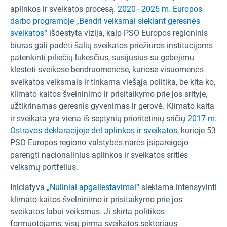
aplinkos ir sveikatos procesą.
2020–2025 m. Europos
darbo programoje „Bendri veiksmai siekiant geresnės
sveikatos“
išdėstyta vizija, kaip PSO Europos regioninis
biuras gali padėti šalių sveikatos priežiūros institucijoms
patenkinti piliečių lūkesčius, susijusius su gebėjimu
klestėti sveikose bendruomenėse, kuriose visuomenės
sveikatos veiksmais ir tinkama viešąja politika, be kita ko,
klimato kaitos švelninimo ir prisitaikymo prie jos srityje,
užtikrinamas geresnis gyvenimas ir gerovė. Klimato kaita
ir sveikata yra viena iš septynių prioritetinių sričių
2017 m.
Ostravos deklaracijoje dėl aplinkos ir sveikatos
, kurioje 53
PSO Europos regiono valstybės narės įsipareigojo
parengti nacionalinius aplinkos ir sveikatos srities
veiksmų portfelius.
Iniciatyva
„Nuliniai apgailestavimai“
siekiama intensyvinti
klimato kaitos švelninimo ir prisitaikymo prie jos
sveikatos labui veiksmus. Ji skirta politikos
formuotojams, visų pirma sveikatos sektoriaus