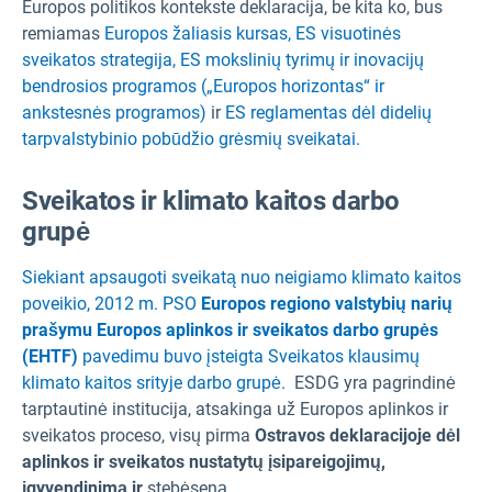
Europos politikos kontekste deklaracija, be kita ko, bus
remiamas
Europos žaliasis kursas,
ES visuotinės
sveikatos strategija,
ES mokslinių tyrimų ir inovacijų
bendrosios programos („Europos horizontas“ ir
ankstesnės programos)
ir
ES reglamentas dėl didelių
tarpvalstybinio pobūdžio grėsmių sveikatai.
Sveikatos ir klimato kaitos darbo
grupė
Siekiant apsaugoti sveikatą nuo neigiamo klimato kaitos
poveikio, 2012 m. PSO
Europos regiono valstybių narių
prašymu Europos aplinkos ir sveikatos darbo grupės
(EHTF)
pavedimu buvo įsteigta Sveikatos klausimų
klimato kaitos srityje darbo grupė.
ESDG yra pagrindinė
tarptautinė institucija, atsakinga už Europos aplinkos ir
sveikatos proceso, visų pirma
Ostravos deklaracijoje dėl
aplinkos ir sveikatos nustatytų įsipareigojimų,
įgyvendinimą ir
stebėseną.