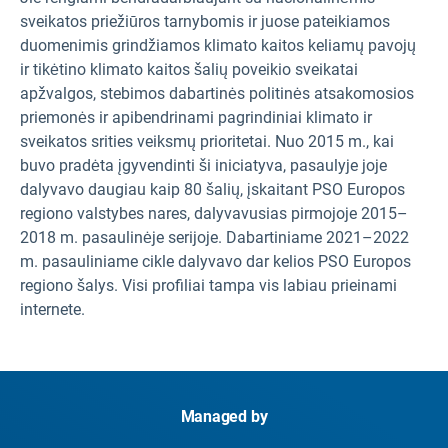
sveikatos priežiūros tarnybomis ir juose pateikiamos
duomenimis grindžiamos klimato kaitos keliamų pavojų
ir tikėtino klimato kaitos šalių poveikio sveikatai
apžvalgos, stebimos dabartinės politinės atsakomosios
priemonės ir apibendrinami pagrindiniai klimato ir
sveikatos srities veiksmų prioritetai. Nuo 2015 m., kai
buvo pradėta įgyvendinti ši iniciatyva, pasaulyje joje
dalyvavo daugiau kaip 80 šalių, įskaitant PSO Europos
regiono valstybes nares, dalyvavusias pirmojoje 2015–
2018 m. pasaulinėje serijoje. Dabartiniame 2021–2022
m. pasauliniame cikle dalyvavo dar kelios PSO Europos
regiono šalys. Visi profiliai tampa vis labiau prieinami
internete.
Managed by