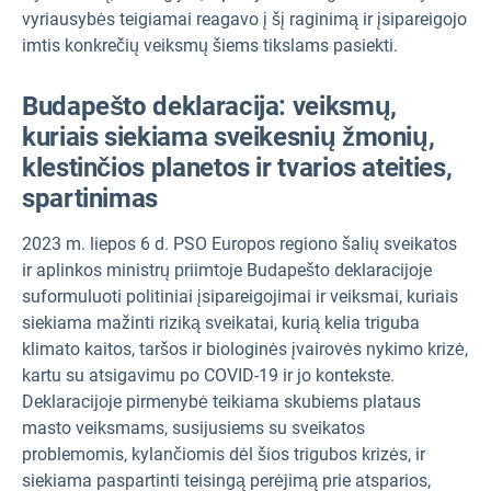
vyriausybės teigiamai reagavo į šį raginimą ir įsipareigojo
imtis konkrečių veiksmų šiems tikslams pasiekti.
Budapešto deklaracija: veiksmų,
kuriais siekiama sveikesnių žmonių,
klestinčios planetos ir tvarios ateities,
spartinimas
2023 m. liepos 6 d. PSO Europos regiono šalių sveikatos
ir aplinkos ministrų priimtoje Budapešto deklaracijoje
suformuluoti politiniai įsipareigojimai ir veiksmai, kuriais
siekiama mažinti riziką sveikatai, kurią kelia triguba
klimato kaitos, taršos ir biologinės įvairovės nykimo krizė,
kartu su atsigavimu po COVID-19 ir jo kontekste.
Deklaracijoje pirmenybė teikiama skubiems plataus
masto veiksmams, susijusiems su sveikatos
problemomis, kylančiomis dėl šios trigubos krizės, ir
siekiama paspartinti teisingą perėjimą prie atsparios,