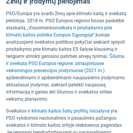
Žinių ir įrodymų plėtojimas
PSO/Europa yra svarbi žinių apie klimato kaitą ir sveikatą
plėtotoja. 2018 m. PSO Europos regiono biuras paskelbė
ataskaitą „Visuomenės
sveikata ir prisitaikymo prie
klimato kaitos politika Europos Sąjungoje“,
kurioje
analizuojami sveikatos politikos pokyčiai siekiant spręsti
prisitaikymo prie klimato kaitos ES šalyse klausimą ir
rengiami atrinkti gerosios patirties atvejų tyrimai.
Šiluma
ir sveikata PSO Europos regione: atnaujintuose
veiksmingos prevencijos įrodymuose (2021 m.)
apibendrinami ir apibendrinami naujausiems įrodymams
aktualiausi įrodymai, siekiant pateikti naujausią
informaciją ir gaires dėl šilumos ir sveikatos srities
veiksmų planavimo.
Sveikatos
ir klimato kaitos šalių profilių iniciatyva
yra
PSO vykdomos nacionalinės ir pasaulinės pažangos
sveikatos ir klimato kaitos srityje stebėsenos pagrindas.
Jie rengiami bendradarbiaujant su nacionalinėmis