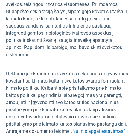
sveikos, teisingos ir tvarios visuomenės. Priimdamos
Budapešto deklaraciją šalys įsipareigojo kovoti su tarša ir
klimato kaita, užtikrinti, kad visi turėtų prieigą prie
saugaus vandens, sanitarijos ir higienos paslaugų,
integruoti gamtos ir biologinės įvairovės aspektus į
politiką ir skatinti švarią, saugią ir sveiką apstatytą
aplinką. Papildomi įsipareigojimai buvo skirti sveikatos
sistemoms.
Deklaracija skatinamas sveikatos sektoriaus dalyvavimas
kovojant su klimato kaita ir sveikatos svarba formuojant
klimato politiką. Kalbant apie prisitaikymo prie klimato
kaitos politiką, pagrindinis įsipareigojimas yra parengti,
atnaujinti ir įgyvendinti sveikatos srities nacionalinius
prisitaikymo prie klimato kaitos planus kaip atskirus
dokumentus arba kaip platesnio masto nacionalinio
prisitaikymo prie klimato kaitos planavimo pastangų dalį.
Antrajame dokumento leidime
„Nulinis apgailestavimas“