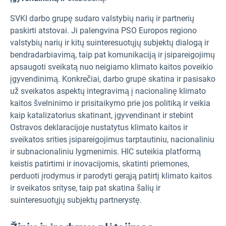
SVKI darbo grupę sudaro valstybių narių ir partnerių
paskirti atstovai. Ji palengvina PSO Europos regiono
valstybių narių ir kitų suinteresuotųjų subjektų dialogą ir
bendradarbiavimą, taip pat komunikaciją ir įsipareigojimų
apsaugoti sveikatą nuo neigiamo klimato kaitos poveikio
įgyvendinimą. Konkrečiai, darbo grupė skatina ir pasisako
už sveikatos aspektų integravimą į nacionalinę klimato
kaitos švelninimo ir prisitaikymo prie jos politiką ir veikia
kaip katalizatorius skatinant, įgyvendinant ir stebint
Ostravos deklaracijoje nustatytus klimato kaitos ir
sveikatos srities įsipareigojimus tarptautiniu, nacionaliniu
ir subnacionaliniu lygmenimis. HIC suteikia platformą
keistis patirtimi ir inovacijomis, skatinti priemones,
perduoti įrodymus ir parodyti gerąją patirtį klimato kaitos
ir sveikatos srityse, taip pat skatina šalių ir
suinteresuotųjų subjektų partnerystę.