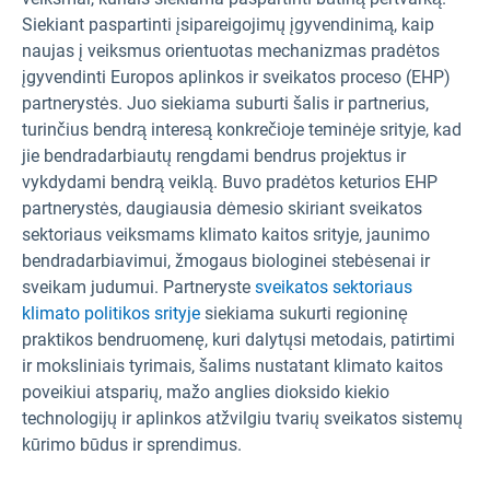
Siekiant paspartinti įsipareigojimų įgyvendinimą, kaip
naujas į veiksmus orientuotas mechanizmas pradėtos
įgyvendinti Europos aplinkos ir sveikatos proceso (EHP)
partnerystės. Juo siekiama suburti šalis ir partnerius,
turinčius bendrą interesą konkrečioje teminėje srityje, kad
jie bendradarbiautų rengdami bendrus projektus ir
vykdydami bendrą veiklą. Buvo pradėtos keturios EHP
partnerystės, daugiausia dėmesio skiriant sveikatos
sektoriaus veiksmams klimato kaitos srityje, jaunimo
bendradarbiavimui, žmogaus biologinei stebėsenai ir
sveikam judumui. Partneryste
sveikatos sektoriaus
klimato politikos srityje
siekiama sukurti regioninę
praktikos bendruomenę, kuri dalytųsi metodais, patirtimi
ir moksliniais tyrimais, šalims nustatant klimato kaitos
poveikiui atsparių, mažo anglies dioksido kiekio
technologijų ir aplinkos atžvilgiu tvarių sveikatos sistemų
kūrimo būdus ir sprendimus.