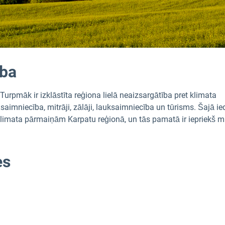
ība
Turpmāk ir izklāstīta reģiona lielā neaizsargātība pret klimata
mniecība, mitrāji, zālāji, lauksaimniecība un tūrisms. Šajā ied
z klimata pārmaiņām Karpatu reģionā, un tās pamatā ir iepriekš m
es