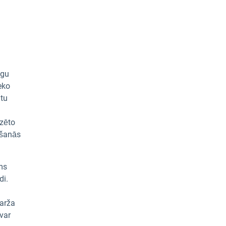
ugu
eko
atu
ozēto
ošanās
ms
di.
barža
var