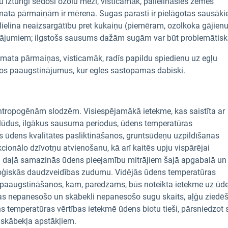
u izturīgi sēdoši ozolu meži, visticamāk, palielināsies zemes
limata pārmaiņām ir mērena. Sugas parasti ir pielāgotas sausāk
alielina neaizsargātību pret kukaiņu (piemēram, ozolkoka gājien
jājumiem; ilgstošs sausums dažām sugām var būt problemātisk
limata pārmaiņas, visticamāk, radīs papildu spiedienu uz egļu
os paaugstinājumus, kur egles sastopamas dabiski.
rī antropogēnām slodzēm. Visiespējamākā ietekme, kas saistīta ar
plūdus, ilgākus sausuma periodus, ūdens temperatūras
s ūdens kvalitātes pasliktināšanos, gruntsūdeņu uzpildīšanas
cionālo dzīvotņu atvienošanu, kā arī kaitēs upju vispārējai
u daļā samazinās ūdens pieejamību mitrājiem šajā apgabalā un
ioloģiskās daudzveidības zudumu. Vidējās ūdens temperatūras
 paaugstināšanos, kam, paredzams, būs noteikta ietekme uz ūd
as nepanesošo un skābekli nepanesošo sugu skaits, aļģu ziedē
s temperatūras vērtības ietekmē ūdens biotu tieši, pārsniedzot
es skābekļa apstākļiem.