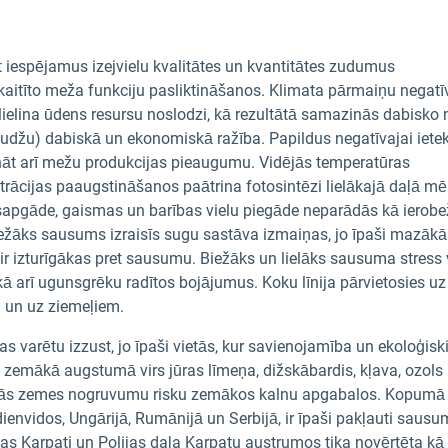
t iespējamus izejvielu kvalitātes un kvantitātes zudumus
zskaitīto meža funkciju pasliktināšanos. Klimata pārmaiņu negatī
lielina ūdens resursu noslodzi, kā rezultātā samazinās dabisko
audžu) dabiskā un ekonomiskā ražība. Papildus negatīvajai iete
nāt arī mežu produkcijas pieaugumu. Vidējās temperatūras
ācijas paaugstināšanos paātrina fotosintēzi lielākajā daļā m
nsapgāde, gaismas un barības vielu piegāde neparādās kā ierob
ežāks sausums izraisīs sugu sastāva izmaiņas, jo īpaši mazākā
r izturīgākas pret sausumu. Biežāks un lielāks sausuma stress 
ā arī ugunsgrēku radītos bojājumus. Koku līnija pārvietosies uz
 un uz ziemeļiem.
 varētu izzust, jo īpaši vietās, kur savienojamība un ekoloģisk
egle zemākā augstumā virs jūras līmeņa, dižskābardis, kļava, ozols
elinās zemes nogruvumu risku zemākos kalnu apgabalos. Kopumā
envidos, Ungārijā, Rumānijā un Serbijā, ir īpaši pakļauti saus
s Karpati un Polijas daļa Karpatu austrumos tika novērtēta kā