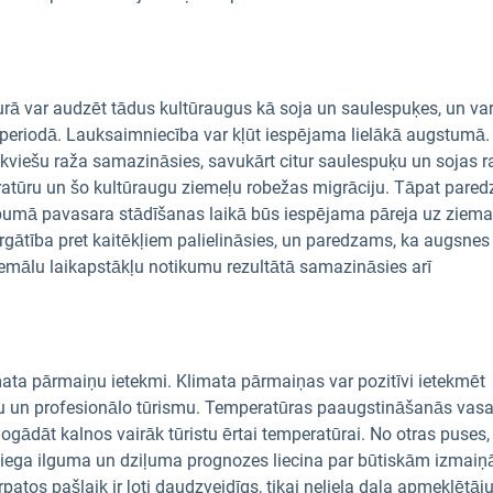
 kurā var audzēt tādus kultūraugus kā soja un saulespuķes, un va
periodā. Lauksaimniecība var kļūt iespējama lielākā augstumā
kviešu raža samazināsies, savukārt citur saulespuķu un sojas r
eratūru un šo kultūraugu ziemeļu robežas migrāciju. Tāpat pare
pumā pavasara stādīšanas laikā būs iespējama pāreja uz ziem
rgātība pret kaitēkļiem palielināsies, un paredzams, ka augsnes
remālu laikapstākļu notikumu rezultātā samazināsies arī
imata pārmaiņu ietekmi. Klimata pārmaiņas var pozitīvi ietekmēt
mu un profesionālo tūrismu. Temperatūras paaugstināšanās vas
nogādāt kalnos vairāk tūristu ērtai temperatūrai. No otras puses,
niega ilguma un dziļuma prognozes liecina par būtiskām izmai
tos pašlaik ir ļoti daudzveidīgs, tikai neliela daļa apmeklētāju