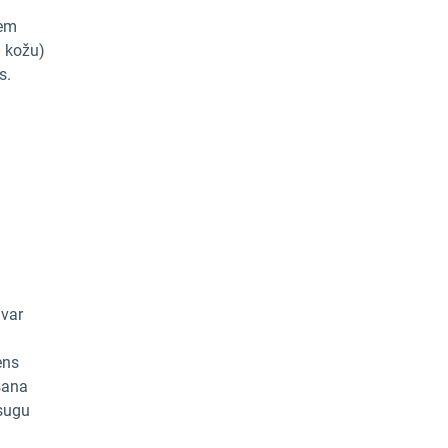
iem
u kožu)
s.
 var
ens
šana
 sugu