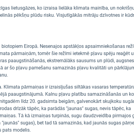
gas lietusgāzes, ko izraisa lielāka klimata mainība, un nokrišņ
inās pēkšņu plūdu risku. Visjutīgākās mitrāju dzīvotnes ir kūdrā
vu biotopiem Eiropā. Nesenajos apstākļos apsaimniekošanas re
imata pārmaiņām, tomēr šie režīmi ietekmē pļavu spēju reaģēt u
ras paaugstināšanās, ekstremālāks sausums un plūdi, augsnes
mā ar šo pļavu pamešanu samazinās pļavu kvalitāti un pārklāju
anu.
. Klimata pārmaiņas ir izraisījušas siltākas vasaras temperatūra
gšējā paaugstinājumā. Kalnu pļavu platību samazināšanās un k
smitgadēm līdz 20. gadsimta beigām, galvenokārt skujkoku sug
das drīzāk tāpēc, ka parādās "jaunas" sugas, nevis tāpēc, ka
rmaiņas. Tā kā izmaiņas turpinās, sugu daudzveidība pirmajos
un "jaunās" sugas), bet tad tā samazinās, kad jaunās sugas pār
s pats modelis.