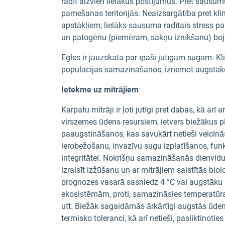
radīt aizvien lielākus postījumus. Pret sausum
pamešanas teritorijās. Neaizsargātība pret k
apstākļiem; lielāks sausuma radītais stress p
un patogēnu (piemēram, sakņu iznīkšanu) bo
Egles ir jāuzskata par īpaši jutīgām sugām. K
populācijas samazināšanos, izņemot augstāk
Ietekme uz mitrājiem
Karpatu mitrāji ir ļoti jutīgi pret dabas, kā a
virszemes ūdens resursiem, ietvers biežākus 
paaugstināšanos, kas savukārt netieši veicinā
ierobežošanu, invazīvu sugu izplatīšanos, funk
integritātei. Nokrišņu samazināšanās dienvid
izraisīt izžūšanu un ar mitrājiem saistītās b
prognozes vasarā sasniedz 4 °C vai augstāku
ekosistēmām, proti, samazināsies temperatūr
utt. Biežāk sagaidāmās ārkārtīgi augstās ūden
termisko toleranci, kā arī netieši, pasliktinoti