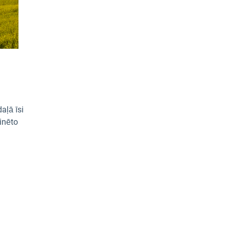
aļā īsi
inēto