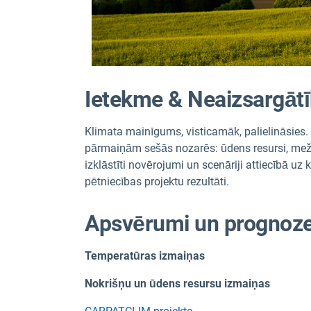
Ietekme & Neaizsargāt
Klimata mainīgums, visticamāk, palielināsies. 
pārmaiņām sešās nozarēs: ūdens resursi, mežsai
izklāstīti novērojumi un scenāriji attiecībā u
pētniecības projektu rezultāti.
Apsvērumi un prognoz
Temperatūras izmaiņas
Nokrišņu un ūdens resursu izmaiņas