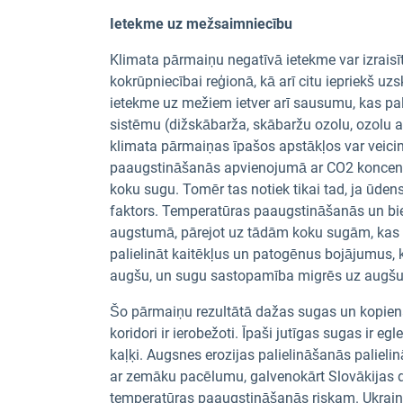
Ietekme uz mežsaimniecību
Klimata pārmaiņu negatīvā ietekme var izraisī
kokrūpniecībai reģionā, kā arī citu iepriekš u
ietekme uz mežiem ietver arī sausumu, kas pa
sistēmu (dižskābarža, skābaržu ozolu, ozolu 
klimata pārmaiņas īpašos apstākļos var veici
paaugstināšanās apvienojumā ar CO2 koncentr
koku sugu. Tomēr tas notiek tikai tad, ja ūde
faktors. Temperatūras paaugstināšanās un bi
augstumā, pārejot uz tādām koku sugām, kas i
palielināt kaitēkļus un patogēnus bojājumus, k
augšu, un sugu sastopamība migrēs uz augšu
Šo pārmaiņu rezultātā dažas sugas un kopienas
koridori ir ierobežoti. Īpaši jutīgas sugas ir 
kaļķi. Augsnes erozijas palielināšanās pali
ar zemāku pacēlumu, galvenokārt Slovākijas di
temperatūras paaugstināšanās riskam. Ukraina