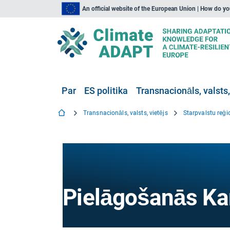
An official website of the European Union | How do y
Par
ES politika
Transnacionāls, valsts,
Transnacionāls, valsts, vietējs
Starpvalstu reģi
Pielāgošanās Ka