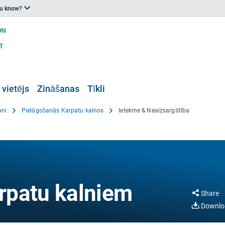
ou know?
 vietējs
Zināšanas
Tīkli
oni
Pielāgošanās Karpatu kalnos
Ietekme & Neaizsargātība
rpatu kalniem
Share
Downlo