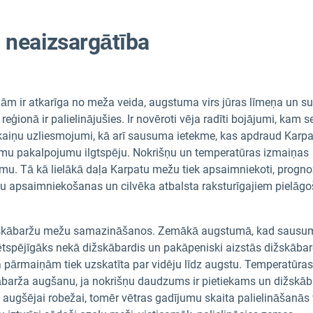
 neaizsargātība
m ir atkarīga no meža veida, augstuma virs jūras līmeņa un s
ģionā ir palielinājušies. Ir novēroti vēja radīti bojājumi, kam s
ukaiņu uzliesmojumi, kā arī sausuma ietekme, kas apdraud Karp
ēmu pakalpojumu ilgtspēju. Nokrišņu un temperatūras izmaiņas
mu. Tā kā lielākā daļa Karpatu mežu tiek apsaimniekoti, progn
u apsaimniekošanas un cilvēka atbalsta raksturīgajiem pielāg
dižskābaržu mežu samazināšanos. Zemākā augstumā, kad sausu
rētspējīgāks nekā dižskābardis un pakāpeniski aizstās dižskābar
 pārmaiņām tiek uzskatīta par vidēju līdz augstu. Temperatūras
ābarža augšanu, ja nokrišņu daudzums ir pietiekams un dižskā
augšējai robežai, tomēr vētras gadījumu skaita palielināšanās 