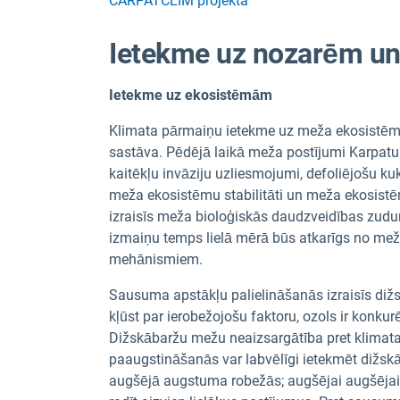
CARPATCLIM projekta
Ietekme uz nozarēm un
Ietekme uz ekosistēmām
Klimata pārmaiņu ietekme uz meža ekosistēmā
sastāva. Pēdējā laikā meža postījumi Karpatu re
kaitēkļu invāziju uzliesmojumi, defoliējošu k
meža ekosistēmu stabilitāti un meža ekosist
izraisīs meža bioloģiskās daudzveidības zudu
izmaiņu temps lielā mērā būs atkarīgs no mež
mehānismiem.
Sausuma apstākļu palielināšanās izraisīs 
kļūst par ierobežojošu faktoru, ozols ir konku
Dižskābaržu mežu neaizsargātība pret klimata
paaugstināšanās var labvēlīgi ietekmēt dižsk
augšējā augstuma robežās; augšējai augšējai 