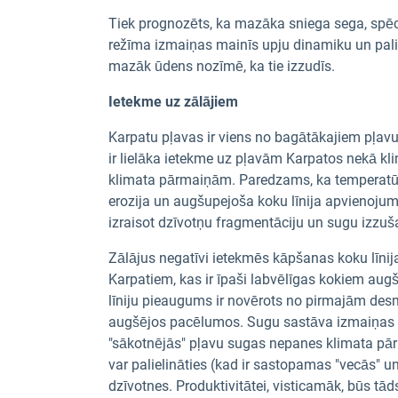
Tiek prognozēts, ka mazāka sniega sega, spēcī
režīma izmaiņas mainīs upju dinamiku un paliel
mazāk ūdens nozīmē, ka tie izzudīs.
Ietekme uz zālājiem
Karpatu pļavas ir viens no bagātākajiem pļa
ir lielāka ietekme uz pļavām Karpatos nekā kl
klimata pārmaiņām. Paredzams, ka temperatū
erozija un augšupejoša koku līnija apvienoju
izraisot dzīvotņu fragmentāciju un sugu izzuš
Zālājus negatīvi ietekmēs kāpšanas koku līnija
Karpatiem, kas ir īpaši labvēlīgas kokiem au
līniju pieaugums ir novērots no pirmajām de
augšējos pacēlumos. Sugu sastāva izmaiņas ro
"sākotnējās" pļavu sugas nepanes klimata pā
var palielināties (kad ir sastopamas "vecās" 
dzīvotnes. Produktivitātei, visticamāk, būs tād