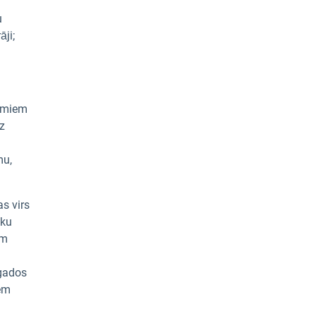
u
ji;
žīmiem
z
mu,
s virs
oku
ām
 gados
ņem