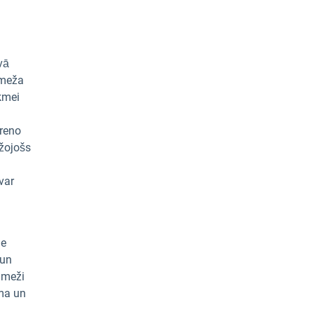
vā
 meža
kmei
ēreno
ežojošs
var
ie
 un
 meži
uma un