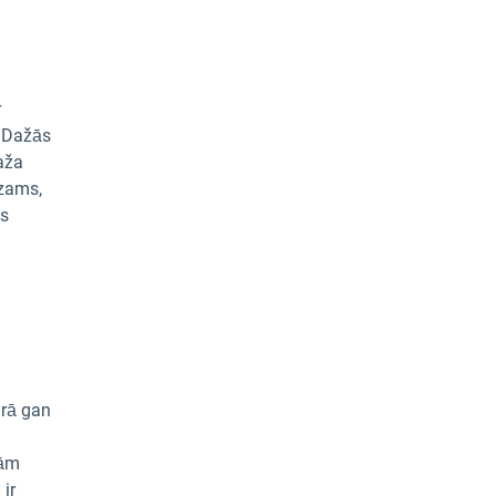
r
. Dažās
aža
dzams,
as
arā gan
ņām
 ir