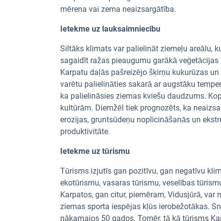
mērena vai zema neaizsargātība.
Ietekme uz lauksaimniecību
Siltāks klimats var palielināt ziemeļu areālu,
sagaidīt ražas pieaugumu garākā veģetācijas 
Karpatu daļās pašreizējo šķirņu kukurūzas un 
varētu palielināties sakarā ar augstāku temp
ka palielināsies ziemas kviešu daudzums. Ko
kultūrām. Diemžēl tiek prognozēts, ka neaizsa
erozijas, gruntsūdeņu noplicināšanās un ekst
produktivitāte.
Ietekme uz tūrismu
Tūrisms izjutīs gan pozitīvu, gan negatīvu kl
ekotūrismu, vasaras tūrismu, veselības tūris
Karpatos, gan citur, piemēram, Vidusjūrā, var 
ziemas sporta iespējas kļūs ierobežotākas. S
nākamajos 50 gados. Tomēr, tā kā tūrisms Karpa