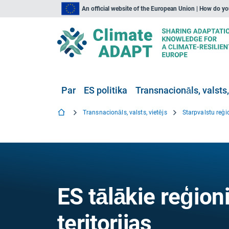
An official website of the European Union | How do y
Par
ES politika
Transnacionāls, valsts,
Transnacionāls, valsts, vietējs
Starpvalstu reģi
ES tālākie reģion
teritorijas