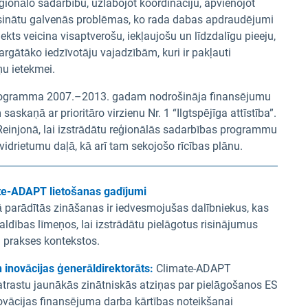
ionālo sadarbību, uzlabojot koordināciju, apvienojot
i risinātu galvenās problēmas, ko rada dabas apdraudējumi
kts veicina visaptverošu, iekļaujošu un līdzdalīgu pieeju,
argātāko iedzīvotāju vajadzībām, kuri ir pakļauti
u ietekmei.
 programma 2007.–2013. gadam nodrošināja finansējumu
kaņā ar prioritāro virzienu Nr. 1 “Ilgtspējīga attīstība”.
 Reinjonā, lai izstrādātu reģionālās sadarbības programmu
vidrietumu daļā, kā arī tam sekojošo rīcības plānu.
te-ADAPT lietošanas gadījumi
pā parādītās zināšanas ir iedvesmojušas dalībniekus, kas
ldības līmeņos, lai izstrādātu pielāgotus risinājumus
 prakses kontekstos.
 inovācijas ģenerāldirektorāts:
Climate-ADAPT
atrastu jaunākās zinātniskās atziņas par pielāgošanos ES
ovācijas finansējuma darba kārtības noteikšanai