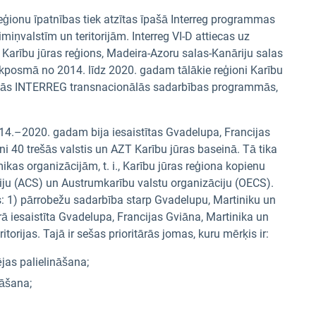
ģionu īpatnības tiek atzītas īpašā Interreg programmas
miņvalstīm un teritorijām. Interreg VI-D attiecas uz
arību jūras reģions, Madeira-Azoru salas-Kanāriju salas
kposmā no 2014. līdz 2020. gadam tālākie reģioni Karību
i trijās INTERREG transnacionālās sadarbības programmās,
4.–2020. gadam bija iesaistītas Gvadelupa, Francijas
i 40 trešās valstis un AZT Karību jūras baseinā. Tā tika
kas organizācijām, t. i., Karību jūras reģiona kopienu
iju (ACS) un Austrumkarību valstu organizāciju (OECS).
 1) pārrobežu sadarbība starp Gvadelupu, Martiniku un
ā iesaistīta Gvadelupa, Francijas Gviāna, Martinika un
itorijas. Tajā ir sešas prioritārās jomas, kuru mērķis ir:
as palielināšana;
nāšana;