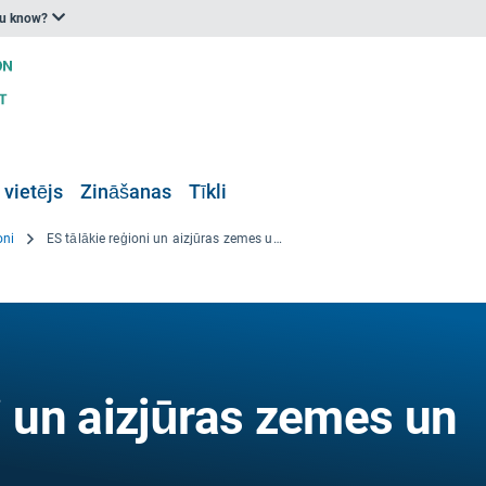
ou know?
 vietējs
Zināšanas
Tīkli
oni
ES tālākie reģioni un aizjūras zemes un teritorijas
i un aizjūras zemes un