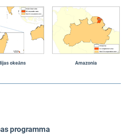
dijas okeāns
Amazonia
bas programma