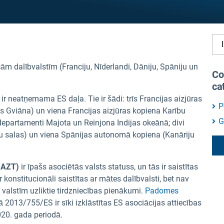
cām dalībvalstīm (Franciju, Nīderlandi, Dāniju, Spāniju un
Co
ca
ir neatņemama ES daļa. Tie ir šādi: trīs Francijas aizjūras
P
s Gviāna) un viena Francijas aizjūras kopiena Karību
G
departamenti Majota un Reinjona Indijas okeānā; divi
u salas) un viena Spānijas autonomā kopiena (Kanāriju
 (AZT)
ir īpašs asociētās valsts statuss, un tās ir saistītas
ir konstitucionāli saistītas ar mātes dalībvalsti, bet nav
m valstīm uzliktie tirdzniecības pienākumi.
Padomes
13/755/ES ir sīki izklāstītas ES asociācijas attiecības
20. gada periodā.