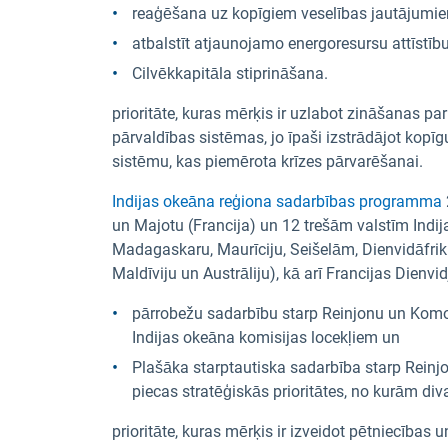
reaģēšana uz kopīgiem veselības jautājumiem
atbalstīt atjaunojamo energoresursu attīstību
Cilvēkkapitāla stiprināšana.
prioritāte, kuras mērķis ir uzlabot zināšanas 
pārvaldības sistēmas, jo īpaši izstrādājot kopī
sistēmu, kas piemērota krīzes pārvarēšanai.
Indijas okeāna reģiona sadarbības programma
un Majotu (Francija) un 12 trešām valstīm Indi
Madagaskaru, Maurīciju, Seišelām, Dienvidāfriku
Maldīviju un Austrāliju), kā arī Francijas Die
pārrobežu sadarbību starp Reinjonu un Kom
Indijas okeāna komisijas locekļiem un
Plašāka starptautiska sadarbība starp Reinjo
piecas stratēģiskās prioritātes, no kurām div
prioritāte, kuras mērķis ir izveidot pētniecības