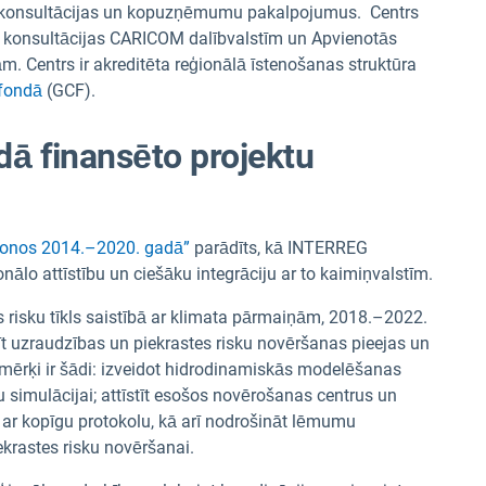
, konsultācijas un kopuzņēmumu pakalpojumus. Centrs
as konsultācijas CARICOM dalībvalstīm un Apvienotās
jām. Centrs ir akreditēta reģionālā īstenošanas struktūra
fondā
(GCF).
ā finansēto projektu
ģionos 2014.–2020. gadā”
parādīts, kā INTERREG
ālo attīstību un ciešāku integrāciju ar to kaimiņvalstīm.
s risku tīkls saistībā ar klimata pārmaiņām, 2018.–2022.
tīt uzraudzības un piekrastes risku novēršanas pieejas un
mērķi ir šādi: izveidot hidrodinamiskās modelēšanas
simulācijai; attīstīt esošos novērošanas centrus un
 ar kopīgu protokolu, kā arī nodrošināt lēmumu
krastes risku novēršanai.