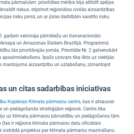
imata pārmaiņām. prioritātes mērķis bija attīstīt spējas
aldīt riskus, stiprinot reģionālos civilās aizsardzības
ijas risku jomā; un ar jūras darbībām saistīto risku
 gadam veicināja pārrobežu un transnacionālo
n Amapá un Amazonas štatiem Brazīlijā. Programmā
ību tās prioritārajās jomās. Prioritāte Nr. 2 galvenokārt
 apsaimniekošanu. Īpašs uzsvars tika likts uz vietējās
as mantojuma aizsardzību un uzlabošanu, izmantojot
 un citas sadarbības iniciatīvas
ību Kopienas Klimata pārmaiņu centrs,
kas ir atsauces
 un pielāgošanās stratēģijām reģionā. Centrs tika
kciju uz klimata pārmaiņu pārvaldību un pielāgošanos tām.
tas ir reģiona klimata pārmaiņu datu oficiālais
 izstrādā projektus par klimata pārmaiņu mazināšanu