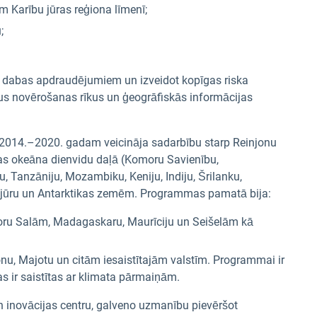
 Karību jūras reģiona līmenī;
;
par dabas apdraudējumiem un izveidot kopīgas riska
gus novērošanas rīkus un ģeogrāfiskās informācijas
2014.–2020. gadam veicināja sadarbību starp Reinjonu
jas okeāna dienvidu daļā (Komoru Savienību,
, Tanzāniju, Mozambiku, Keniju, Indiju, Šrilanku,
nvidjūru un Antarktikas zemēm. Programmas pamatā bija:
oru Salām, Madagaskaru, Maurīciju un Seišelām kā
nu, Majotu un citām iesaistītajām valstīm. Programmai ir
as ir saistītas ar klimata pārmaiņām.
 un inovācijas centru, galveno uzmanību pievēršot