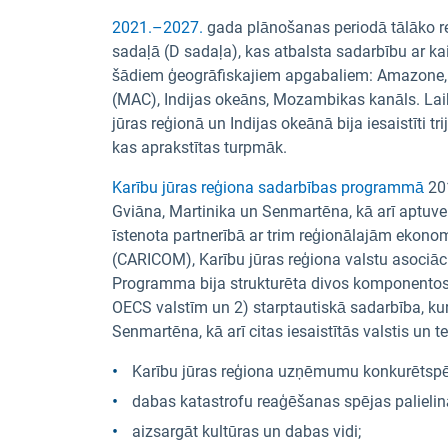
2021.–2027.
gada plānošanas periodā tālāko re
sadaļā (D sadaļa), kas atbalsta sadarbību ar kai
šādiem ģeogrāfiskajiem apgabaliem: Amazone, K
(MAC), Indijas okeāns, Mozambikas kanāls. Lai
jūras reģionā un Indijas okeānā bija iesaistīt
kas aprakstītas turpmāk.
Karību jūras reģiona sadarbības programmā
201
Gviāna, Martinika un Senmartēna, kā arī aptuven
īstenota partnerībā ar trim reģionālajām ekonomi
(CARICOM), Karību jūras reģiona valstu asociāc
Programma bija strukturēta divos komponentos:
OECS valstīm un 2) starptautiskā sadarbība, kur
Senmartēna, kā arī citas iesaistītās valstis un ter
Karību jūras reģiona uzņēmumu konkurētspēj
dabas katastrofu reaģēšanas spējas palieli
aizsargāt kultūras un dabas vidi;