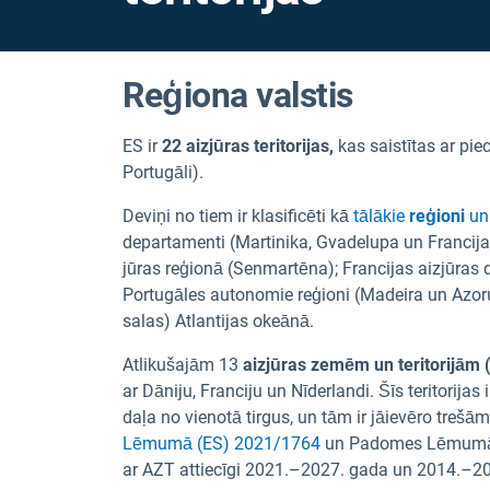
Reģiona valstis
ES ir
22 aizjūras teritorijas,
kas saistītas ar pie
Portugāli).
Deviņi no tiem ir klasificēti kā
tālākie
reģioni
un
departamenti (Martinika, Gvadelupa un Francija
jūras reģionā (Senmartēna); Francijas aizjūras 
Portugāles autonomie reģioni (Madeira un Azor
salas) Atlantijas okeānā.
Atlikušajām 13
aizjūras zemēm un teritorijām
ar Dāniju, Franciju un Nīderlandi. Šīs teritorijas 
daļa no vienotā tirgus, un tām ir jāievēro trešā
Lēmumā (ES) 2021/1764
un Padomes Lēmumā 20
ar AZT attiecīgi 2021.–2027. gada un 2014.–20