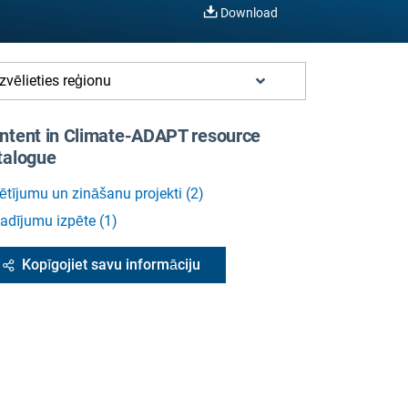
Download
Izvēlieties reģionu
ntent in Climate-ADAPT resource
talogue
ētījumu un zināšanu projekti
(
2
)
adījumu izpēte
(
1
)
Kopīgojiet savu informāciju