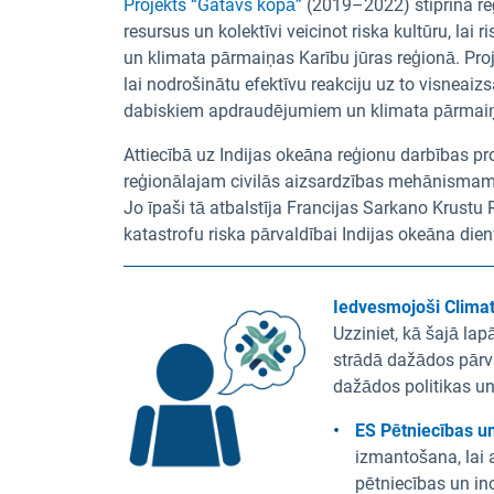
Projekts “Gatavs kopā”
(2019–2022) stiprina reģ
resursus un kolektīvi veicinot riska kultūru, la
un klimata pārmaiņas Karību jūras reģionā. Proje
lai nodrošinātu efektīvu reakciju uz to visneaizs
dabiskiem apdraudējumiem un klimata pārmaiņ
Attiecībā uz Indijas okeāna reģionu darbības
reģionālajam civilās aizsardzības mehānismam sas
Jo īpaši tā atbalstīja Francijas Sarkano Krustu
katastrofu riska pārvaldībai Indijas okeāna dien
Iedvesmojoši Clima
Uzziniet, kā šajā la
strādā dažādos pārva
dažādos politikas un
ES Pētniecības un
izmantošana, lai 
pētniecības un in