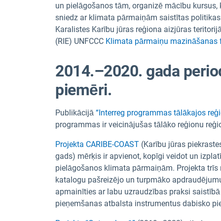
un pielāgošanos tām, organizē mācību kursus
sniedz ar klimata pārmaiņām saistītas politik
Karalistes Karību jūras reģiona aizjūras teritori
(RIE) UNFCCC
Klimata pārmaiņu mazināšanas 
2014.–2020. gada period
piemēri.
Publikācijā
“Interreg programmas tālākajos re
programmas ir veicinājušas tālāko reģionu reģion
Projekta CARIBE-COAST
(Karību jūras piekraste
gads) mērķis ir apvienot, kopīgi veidot un izpla
pielāgošanos klimata pārmaiņām. Projekta trīs 
katalogu pašreizējo un turpmāko apdraudējumu 
apmainīties ar labu uzraudzības praksi saistībā
pieņemšanas atbalsta instrumentus dabisko pie