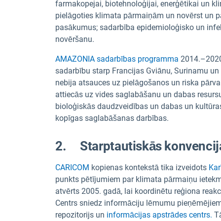
farmakopejai, biotehnoloģijai, enerģētikai un kl
pielāgoties klimata pārmaiņām un novērst un pārv
pasākumus; sadarbība epidemioloģisko un infekc
novēršanu.
AMAZONIA sadarbības programma
2014.–2020.
sadarbību starp Francijas Gviānu, Surinamu u
nebija atsauces uz pielāgošanos un riska pārvald
attiecās uz vides saglabāšanu un dabas resursu
bioloģiskās daudzveidības un dabas un kultūr
kopīgas saglabāšanas darbības.
2. Starptautiskās konvencijas
CARICOM
kopienas kontekstā tika izveidots
Kar
punkts pētījumiem par klimata pārmaiņu ietekmi
atvērts 2005. gadā, lai koordinētu reģiona rea
Centrs sniedz informāciju lēmumu pieņēmējiem (
repozitorijs un
informācijas apstrādes centrs.
Tā