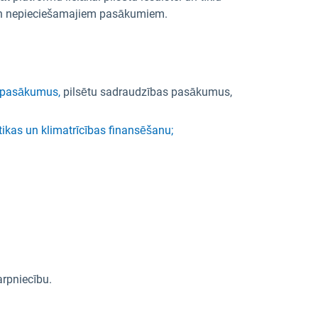
 un nepieciešamajiem pasākumiem.
pasākumus,
pilsētu sadraudzības pasākumus,
tikas un klimatrīcības finansēšanu;
rpniecību.