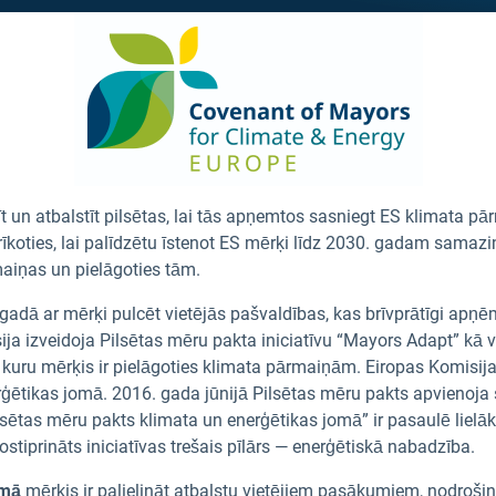
stīt un atbalstīt pilsētas, lai tās apņemtos sasniegt ES klimat
īkoties, lai palīdzētu īstenot ES mērķi līdz 2030. gadam samaz
aiņas un pielāgoties tām.
. gadā ar mērķi pulcēt vietējās pašvaldības, kas brīvprātīgi ap
ja izveidoja Pilsētas mēru pakta iniciatīvu “Mayors Adapt” kā 
kuru mērķis ir pielāgoties klimata pārmaiņām. Eiropas Komisija 
erģētikas jomā. 2016. gada jūnijā Pilsētas mēru pakts apvienoja s
ilsētas mēru pakts klimata un enerģētikas jomā” ir pasaulē liel
stiprināts iniciatīvas trešais pīlārs — enerģētiskā nabadzība.
omā
mērķis ir palielināt atbalstu vietējiem pasākumiem, nodrošināt