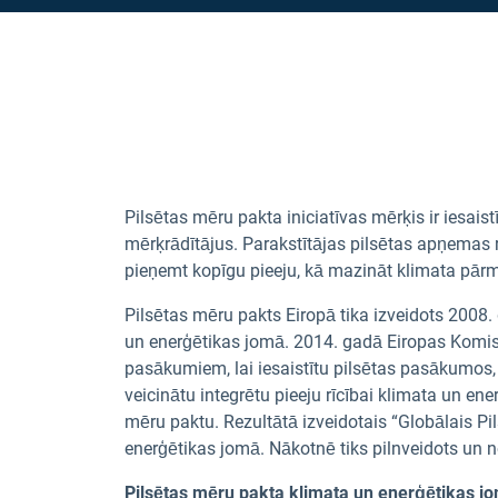
Pilsētas mēru pakta iniciatīvas mērķis ir iesai
mērķrādītājus. Parakstītājas pilsētas apņemas r
pieņemt kopīgu pieeju, kā mazināt klimata pārm
Pilsētas mēru pakts Eiropā tika izveidots 2008
un enerģētikas jomā. 2014. gadā Eiropas Komisi
pasākumiem, lai iesaistītu pilsētas pasākumos, 
veicinātu integrētu pieeju rīcībai klimata un en
mēru paktu. Rezultātā izveidotais “Globālais P
enerģētikas jomā. Nākotnē tiks pilnveidots un no
Pilsētas mēru pakta klimata un enerģētikas j