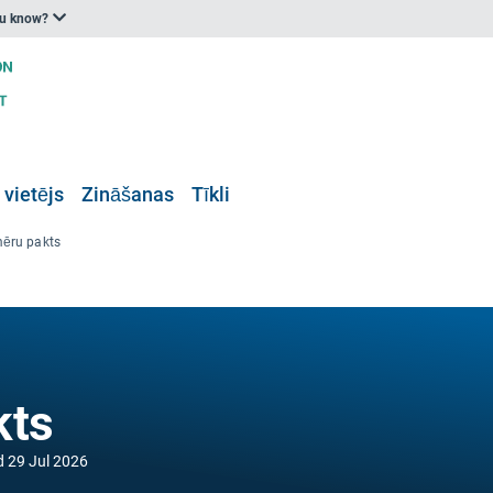
ou know?
 vietējs
Zināšanas
Tīkli
mēru pakts
kts
d
29 Jul 2026