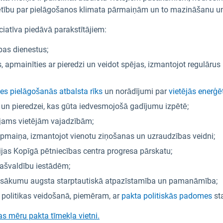
ormētību par pielāgošanos klimata pārmaiņām un to mazināšanu
iciatīva piedāvā parakstītājiem:
bas dienestus;
es, apmainīties ar pieredzi un veidot spējas, izmantojot regulārus
des pielāgošanās atbalsta rīks
un norādījumi par
vietējās enerģē
sei un pieredzei, kas gūta iedvesmojošā gadījumu izpētē;
gojams vietējām vajadzībām;
pmaiņa, izmantojot vienotu ziņošanas un uzraudzības veidni;
ijas Kopīgā pētniecības centra progresa pārskatu;
pašvaldību iestādēm;
 pasākumu augsta starptautiskā atpazīstamība un pamanāmība;
s politikas veidošanā, piemēram, ar
pakta politiskās padomes
sta
as mēru pakta tīmekļa vietni.