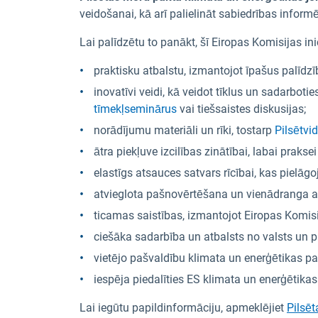
veidošanai, kā arī palielināt sabiedrības inf
Lai palīdzētu to panākt, šī Eiropas Komisijas in
praktisku atbalstu, izmantojot īpašus palīdzī
inovatīvi veidi, kā veidot tīklus un sadarboti
tīmekļseminārus
vai tiešsaistes diskusijas;
norādījumu materiāli un rīki, tostarp
Pilsētvi
ātra piekļuve izcilības zinātībai, labai prak
elastīgs atsauces satvars rīcībai, kas pielā
atvieglota pašnovērtēšana un vienādranga a
ticamas saistības, izmantojot Eiropas Komis
ciešāka sadarbība un atbalsts no valsts un 
vietējo pašvaldību klimata un enerģētikas
iespēja piedalīties ES klimata un enerģētika
Lai iegūtu papildinformāciju, apmeklējiet
Pilsēt