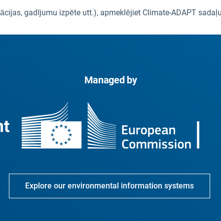
likācijas, gadījumu izpēte utt.), apmeklējiet Climate-ADAPT sadaļ
Managed by
Explore our environmental information systems