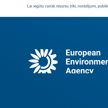
Lai iegūtu vairāk resursu (rīki, norādījumi, pub