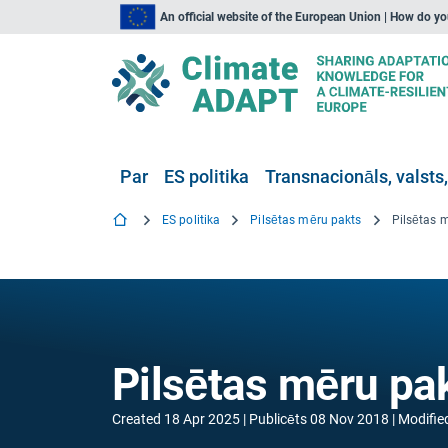
An official website of the European Union | How do y
Par
ES politika
Transnacionāls, valsts,
ES politika
Pilsētas mēru pakts
Pilsētas 
Pilsētas mēru pa
Created
18 Apr 2025
Publicēts
08 Nov 2018
Modifie