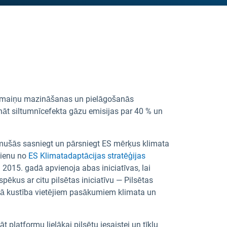
a pārmaiņu mazināšanas un pielāgošanās
ināt siltumnīcefekta gāzu emisijas par 40 % un
ņēmušās sasniegt un pārsniegt ES mērķus klimata
vienu no
ES Klimatadaptācijas stratēģijas
2015. gadā apvienoja abas iniciatīvas, lai
pēkus ar citu pilsētas iniciatīvu — Pilsētas
ākā kustība vietējiem pasākumiem klimata un
 platformu lielākai pilsētu iesaistei un tīklu