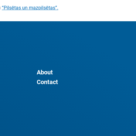
u
“Pilsētas un mazpilsētas”.
About
Contact