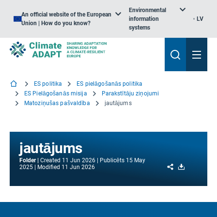
Environmental
An official website of the European
information
LV
Union | How do you know?
systems
ES politika
ES pielāgošanās politika
ES Pielāgošanās misija
Parakstītāju ziņojumi
Matoziņušas pašvaldība
jautājums
jautājums
Folder
Created
11 Jun 2026
Publicēts
15 May
Share
Download
2025
Modified
11 Jun 2026