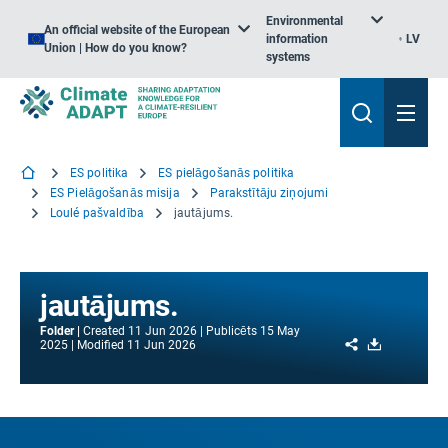
Environmental
An official website of the European
information
LV
Union | How do you know?
systems
ES politika
ES pielāgošanās politika
ES Pielāgošanās misija
Parakstītāju ziņojumi
Loulé pašvaldība
jautājums.
jautājums.
Folder
Created
11 Jun 2026
Publicēts
15 May
Share
Download
2025
Modified
11 Jun 2026