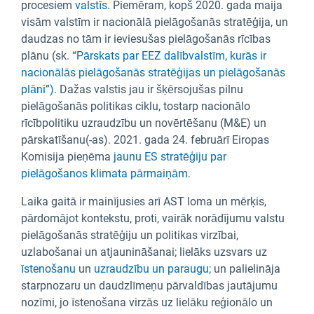
procesiem
valstīs.
Piemēram, kopš 2020. gada maija
visām valstīm ir nacionālā pielāgošanās stratēģija, un
daudzas no tām ir ieviesušas pielāgošanās rīcības
plānu (sk.
“Pārskats par EEZ dalībvalstīm, kurās ir
nacionālās pielāgošanās stratēģijas un pielāgošanās
plāni”).
Dažas valstis jau ir šķērsojušas pilnu
pielāgošanās politikas ciklu, tostarp nacionālo
rīcībpolitiku uzraudzību un novērtēšanu (M&E) un
pārskatīšanu(-as). 2021. gada 24. februārī Eiropas
Komisija pieņēma
jaunu ES stratēģiju par
pielāgošanos klimata pārmaiņām.
Laika gaitā ir mainījusies arī AST loma un mērķis,
pārdomājot kontekstu, proti, vairāk norādījumu valstu
pielāgošanās stratēģiju un politikas virzībai,
uzlabošanai un atjaunināšanai; lielāks uzsvars uz
īstenošanu
un
uzraudzību un paraugu;
un palielināja
starpnozaru un daudzlīmeņu pārvaldības jautājumu
nozīmi, jo īstenošana virzās uz lielāku reģionālo un