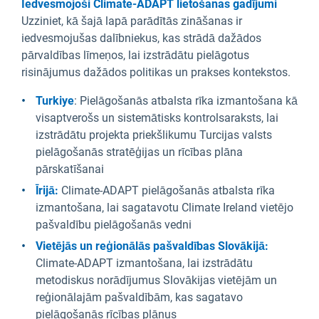
Iedvesmojoši Climate-ADAPT lietošanas gadījumi
Uzziniet, kā šajā lapā parādītās zināšanas ir
iedvesmojušas dalībniekus, kas strādā dažādos
pārvaldības līmeņos, lai izstrādātu pielāgotus
risinājumus dažādos politikas un prakses kontekstos.
Turkiye
: Pielāgošanās atbalsta rīka izmantošana kā
visaptverošs un sistemātisks kontrolsaraksts, lai
izstrādātu projekta priekšlikumu Turcijas valsts
pielāgošanās stratēģijas un rīcības plāna
pārskatīšanai
Īrijā:
Climate-ADAPT pielāgošanās atbalsta rīka
izmantošana, lai sagatavotu Climate Ireland vietējo
pašvaldību pielāgošanās vedni
Vietējās un reģionālās pašvaldības Slovākijā:
Climate-ADAPT izmantošana, lai izstrādātu
metodiskus norādījumus Slovākijas vietējām un
reģionālajām pašvaldībām, kas sagatavo
pielāgošanās rīcības plānus