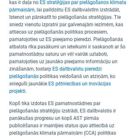
kas ir daļa no
ES stratēģijas par pielāgošanos klimata
pārmaiņām,
lai palīdzētu ES dalībvalstīm izstrādāt,
īstenot un pārskatīt to pielāgošanās stratēģijas. Tie
sniedz vienotu izpratni par galvenajām iezīmēm, kas
attiecas uz pielāgošanās politikas procesiem,
pamatojoties uz ES pieejamo pieredzi. Pielāgošanās
atbalsta rīka pasākumi un ieteikumi ir saskaņoti ar šo
pamatnostādņu saturu un vēl vairāk uzlaboti,
pamatojoties uz jaunāko pieejamo informāciju un
zināšanām, tostarp
ES dalībvalstu pieredzi
pielāgošanās
politikas veidošanā un atziņām, ko
snieguši jaunākie
ES pētniecības un inovācijas
projekti.
Kopš tika izdotas ES pamatnostādnes par
pielāgošanās stratēģiju izstrādi, ES dalībvalstis ir
panākušas progresu un kopš AST pirmās
publicēšanas ir mainījies status quo attiecībā uz
pielāgošanās klimata pārmaiņām (CCA) politikas