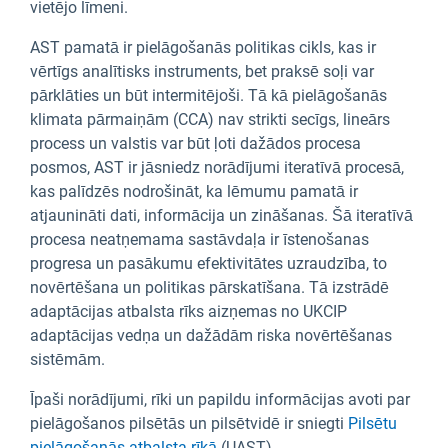
vietējo līmeni.
AST pamatā ir pielāgošanās politikas cikls, kas ir
vērtīgs analītisks instruments, bet praksē soļi var
pārklāties un būt intermitējoši. Tā kā pielāgošanās
klimata pārmaiņām (CCA) nav strikti secīgs, lineārs
process un valstis var būt ļoti dažādos procesa
posmos, AST ir jāsniedz norādījumi iteratīvā procesā,
kas palīdzēs nodrošināt, ka lēmumu pamatā ir
atjaunināti dati, informācija un zināšanas. Šā iteratīvā
procesa neatņemama sastāvdaļa ir īstenošanas
progresa un pasākumu efektivitātes uzraudzība, to
novērtēšana un politikas pārskatīšana. Tā izstrādē
adaptācijas atbalsta rīks aizņemas no UKCIP
adaptācijas vedņa un dažādām riska novērtēšanas
sistēmām.
Īpaši norādījumi, rīki un papildu informācijas avoti par
pielāgošanos pilsētās un pilsētvidē ir sniegti
Pilsētu
pielāgošanās atbalsta rīkā
(UAST).