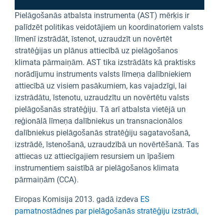
Pielāgošanās atbalsta instrumenta (AST) mērķis ir
palīdzēt politikas veidotājiem un koordinatoriem valsts
līmenī izstrādāt, īstenot, uzraudzīt un novērtēt
stratēģijas un plānus attiecībā uz pielāgošanos
klimata pārmaiņām. AST tika izstrādāts kā praktisks
norādījumu instruments valsts līmeņa dalībniekiem
attiecībā uz visiem pasākumiem, kas vajadzīgi, lai
izstrādātu, īstenotu, uzraudzītu un novērtētu valsts
pielāgošanās stratēģiju. Tā arī atbalsta vietējā un
reģionālā līmeņa dalībniekus un transnacionālos
dalībniekus pielāgošanās stratēģiju sagatavošanā,
izstrādē, īstenošanā, uzraudzībā un novērtēšanā. Tas
attiecas uz attiecīgajiem resursiem un īpašiem
instrumentiem saistībā ar pielāgošanos klimata
pārmaiņām (CCA).
Eiropas Komisija 2013. gadā izdeva
ES
pamatnostādnes par pielāgošanās stratēģiju izstrādi,