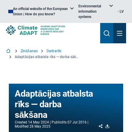
Environmental
An official website of the European
information
LV
Union | How do you know?
systems
Zināšanas
Darbarīki
Adaptācijas atbalsta rīks — darba sākšana
Adaptācijas atbalsta
rīks — darba
sākšana
Created
14 May 2024
Publicēts
07 Jul 2016
Share
Download
Modified
28 May 2025