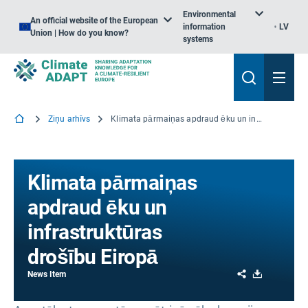
Environmental
An official website of the European
information
LV
Union | How do you know?
systems
Ziņu arhīvs
Klimata pārmaiņas apdraud ēku un infrastruktūras drošību Eiropā
Klimata pārmaiņas
apdraud ēku un
infrastruktūras
drošību Eiropā
Share
Download
News Item