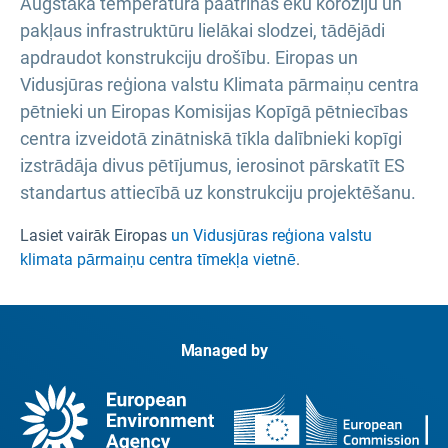
Augstāka temperatūra paātrinās ēku koroziju un
pakļaus infrastruktūru lielākai slodzei, tādējādi
apdraudot konstrukciju drošību. Eiropas un
Vidusjūras reģiona valstu Klimata pārmaiņu centra
pētnieki un Eiropas Komisijas Kopīgā pētniecības
centra izveidotā zinātniskā tīkla dalībnieki kopīgi
izstrādāja divus pētījumus, ierosinot pārskatīt ES
standartus attiecībā uz konstrukciju projektēšanu.
Lasiet vairāk Eiropas
un Vidusjūras reģiona valstu
klimata pārmaiņu centra tīmekļa vietnē
.
Managed by