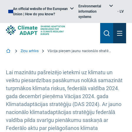
Environmental
An official website of the European
information
LV
Union | How do you know?
systems
Ziņu arhīvs
Vācija pieņem jaunu nacionālo stratēģiju par pielāgošanos klimata pārmaiņām
Lai mazinātu pašreizējo ietekmi uz klimatu un
veiktu piesardzības pasākumus nolūkā samazināt
turpmākos klimata riskus, federālā valdība 2024.
gada decembrī pieņēma Vācijas 2024. gada
Klimatadaptācijas stratēģiju (DAS 2024). Ar jauno
nacionālo klimatadaptācijas stratēģiju federālā
valdība pilda svarīgu pienākumu saskaņā ar
Federālo aktu par pielāgošanos klimata