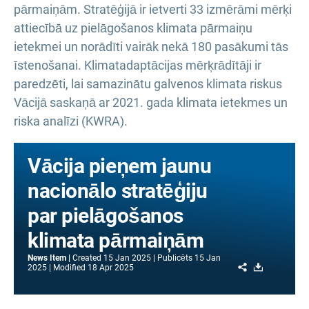
pārmaiņām. Stratēģijā ir ietverti 33 izmērāmi mērķi
attiecībā uz pielāgošanos klimata pārmaiņu
ietekmei un norādīti vairāk nekā 180 pasākumi tās
īstenošanai. Klimatadaptācijas mērķrādītāji ir
paredzēti, lai samazinātu galvenos klimata riskus
Vācijā saskaņā ar 2021. gada klimata ietekmes un
riska analīzi (KWRA).
Vācija pieņem jaunu
nacionālo stratēģiju
par pielāgošanos
klimata pārmaiņām
News Item
Created
15 Jan 2025
Publicēts
15 Jan
Share
Download
2025
Modified
18 Apr 2025