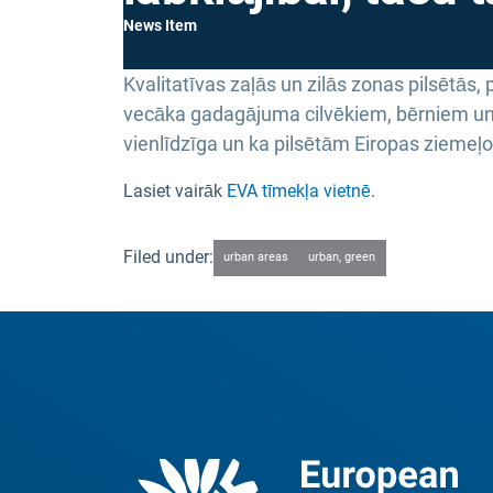
News Item
Kvalitatīvas zaļās un zilās zonas pilsētās, p
vecāka gadagājuma cilvēkiem, bērniem un 
vienlīdzīga un ka pilsētām Eiropas ziemeļo
Lasiet vairāk
EVA tīmekļa vietnē
.
Filed under:
urban areas
urban, green