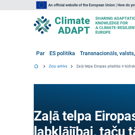
An official website of the European Union | How do y
Par
ES politika
Transnacionāls, valsts,
Ziņu arhīvs
Zaļā telpa Eiropas
labklājībai, taču 