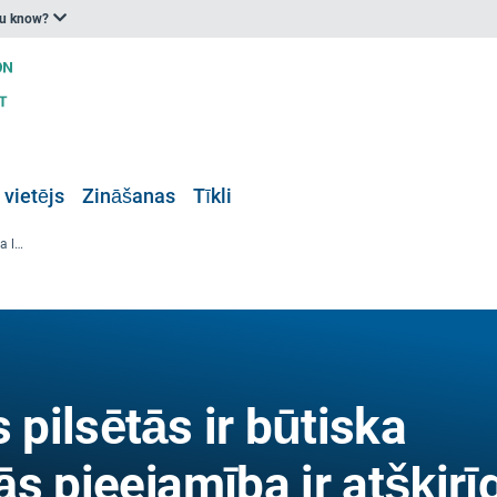
ou know?
 vietējs
Zināšanas
Tīkli
Zaļā telpa Eiropas pilsētās ir būtiska labklājībai, taču tās pieejamība ir atšķirīga
 pilsētās ir būtiska
tās pieejamība ir atšķirī