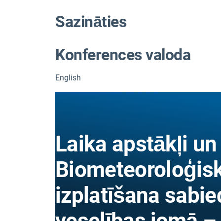
Sazināties
Konferences valoda
English
Laika apstākļi un 
Biometeoroloģis
izplatīšana sabie
veselības jomā – 