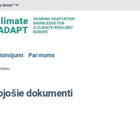
ou know?
isinājumi
Par mums
Laika apstākļi un labklājība: Biometeoroloģisko zināšanu izplatīšana sabiedrības veselības jomā – II daļa
ojošie dokumenti