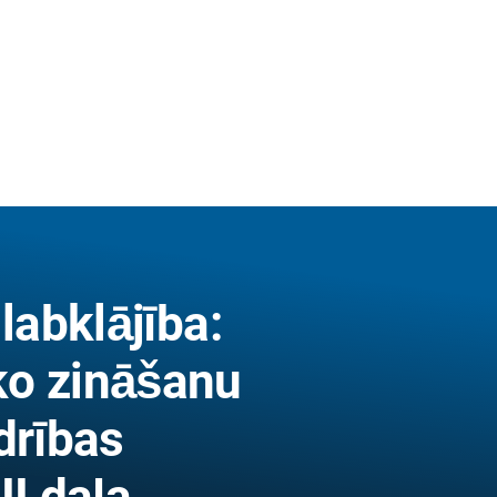
labklājība:
ko zināšanu
drības
II daļa