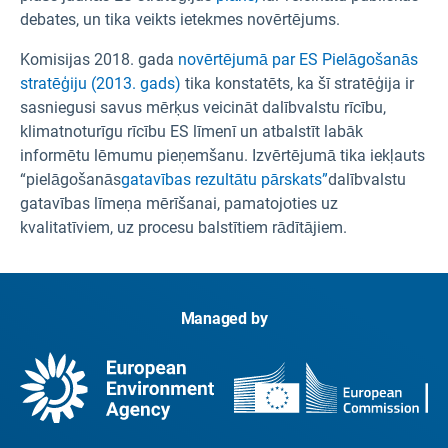
debates, un tika veikts ietekmes novērtējums.
Komisijas 2018. gada
novērtējumā par ES Pielāgošanās
stratēģiju (2013. gads)
tika konstatēts, ka šī stratēģija ir
sasniegusi savus mērķus veicināt dalībvalstu rīcību,
klimatnoturīgu rīcību ES līmenī un atbalstīt labāk
informētu lēmumu pieņemšanu. Izvērtējumā tika iekļauts
“pielāgošanās
gatavības rezultātu pārskats”
dalībvalstu
gatavības līmeņa mērīšanai, pamatojoties uz
kvalitatīviem, uz procesu balstītiem rādītājiem.
Managed by