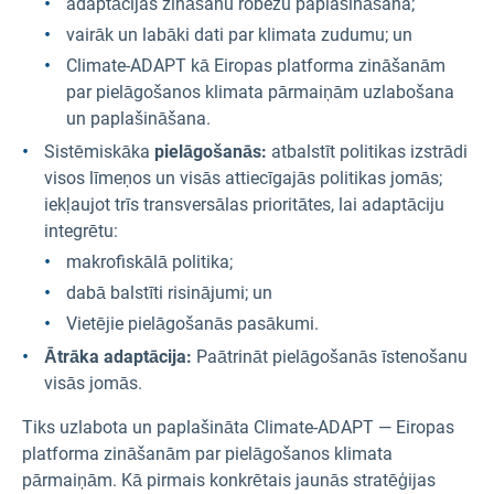
adaptācijas zināšanu robežu paplašināšana;
vairāk un labāki dati par klimata zudumu; un
Climate-ADAPT kā Eiropas platforma zināšanām
par pielāgošanos klimata pārmaiņām uzlabošana
un paplašināšana.
Sistēmiskāka
pielāgošanās:
atbalstīt politikas izstrādi
visos līmeņos un visās attiecīgajās politikas jomās;
iekļaujot trīs transversālas prioritātes, lai adaptāciju
integrētu:
makrofiskālā politika;
dabā balstīti risinājumi; un
Vietējie pielāgošanās pasākumi.
Ātrāka adaptācija:
Paātrināt pielāgošanās īstenošanu
visās jomās.
Tiks uzlabota un paplašināta Climate-ADAPT — Eiropas
platforma zināšanām par pielāgošanos klimata
pārmaiņām. Kā pirmais konkrētais jaunās stratēģijas