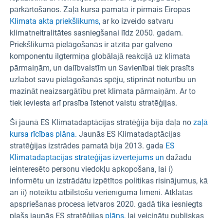
pārkārtošanos. Zaļā kursa pamatā ir pirmais Eiropas
Klimata akta priekšlikums,
ar ko izveido satvaru
klimatneitralitātes sasniegšanai līdz 2050. gadam.
Priekšlikumā pielāgošanās ir atzīta par galveno
komponentu ilgtermiņa globālajā reakcijā uz klimata
pārmaiņām, un dalībvalstīm un Savienībai tiek prasīts
uzlabot savu pielāgošanās spēju, stiprināt noturību un
mazināt neaizsargātību pret klimata pārmaiņām. Ar to
tiek ieviesta arī prasība īstenot valstu stratēģijas.
Šī jaunā ES Klimatadaptācijas stratēģija bija daļa no
zaļā
kursa rīcības plāna.
Jaunās ES Klimatadaptācijas
stratēģijas izstrādes pamatā bija 2013. gada
ES
Klimatadaptācijas stratēģijas izvērtējums un
dažādu
ieinteresēto personu viedokļu apkopošana, lai i)
informētu un izstrādātu izpētītos politikas risinājumus, kā
arī ii) noteiktu atbilstošu vērienīguma līmeni. Atklātās
apspriešanas procesa ietvaros 2020. gadā tika iesniegts
plašs jaunās ES stratēģijas
plāns,
lai veicinātu publiskas