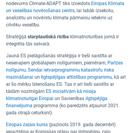
nodevums Climate-ADAPT tiks izveidots
Eiropas Klimata
un veselības novērošanas centrs,
lai labāk izsekotu,
analizētu un novērstu klimata pārmaiņu ietekmi uz
cilvēku veselību.
Stratēģijā
starptautiskā rīcība
klimatnoturības jomā ir
integrēta tās satvarā.
Jaunā ES pielāgošanās stratēģija ir tieši saistīta ar
nesenajiem globālajiem nolīgumiem, piemēram,
Parīzes
nolīgumu,
Sendai ietvarprogrammu katastrofu riska
mazināšanai
un
Ilgtspējīgas attīstības programmu,
kā arī
ar šo mērķu īstenošanu ES. Tas ir arī tieši saistīts ar
tādām nozīmīgām
ES iniciatīvām kā misija
klimatnoturīgai Eiropai
un Savienības
ilgtspējīga
finansējuma
programma (ko paredzēts atjaunot 2021.
gada otrajā ceturksnī).
Eiropas zaļais kurss
(paziņots 2019. gada decembrī)
iepazīstina ar Komisijas plānu par ilgtspējīgu zaļo