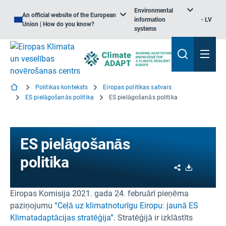
Environmental
An official website of the European
information
LV
Union | How do you know?
systems
Politikas konteksts
Eiropas politikas satvars
ES pielāgošanās politika
ES pielāgošanās politika
ES pielāgošanās
politika
Share
Download
Eiropas Komisija 2021. gada 24. februārī pieņēma
paziņojumu
“Ceļā uz klimatnoturīgu Eiropu: jaunā ES
Klimatadaptācijas stratēģija”.
Stratēģijā ir izklāstīts