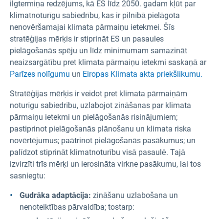
ilgtermiņa redzējums, kā ES līdz 2050. gadam kļūt par
klimatnoturīgu sabiedrību, kas ir pilnībā pielāgota
nenovēršamajai klimata pārmaiņu ietekmei. Šīs
stratēģijas mērķis ir stiprināt ES un pasaules
pielāgošanās spēju un līdz minimumam samazināt
neaizsargātību pret klimata pārmaiņu ietekmi saskaņā ar
Parīzes nolīgumu
un
Eiropas Klimata akta priekšlikumu.
Stratēģijas mērķis ir veidot pret klimata pārmaiņām
noturīgu sabiedrību, uzlabojot zināšanas par klimata
pārmaiņu ietekmi un pielāgošanās risinājumiem;
pastiprinot pielāgošanās plānošanu un klimata riska
novērtējumus; paātrinot pielāgošanās pasākumus; un
palīdzot stiprināt klimatnoturību visā pasaulē. Tajā
izvirzīti trīs mērķi un ierosināta virkne pasākumu, lai tos
sasniegtu:
Gudrāka adaptācija:
zināšanu uzlabošana un
nenoteiktības pārvaldība; tostarp: