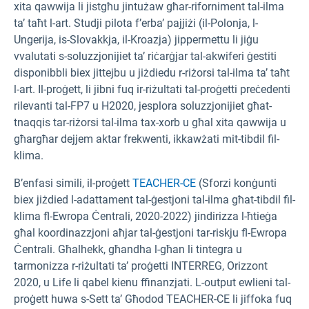
xita qawwija li jistgħu jintużaw għar-riforniment tal-ilma
ta’ taħt l-art. Studji pilota f’erba’ pajjiżi (il-Polonja, l-
Ungerija, is-Slovakkja, il-Kroazja) jippermettu li jiġu
vvalutati s-soluzzjonijiet ta’ riċarġjar tal-akwiferi ġestiti
disponibbli biex jittejbu u jiżdiedu r-riżorsi tal-ilma ta’ taħt
l-art. Il-proġett, li jibni fuq ir-riżultati tal-proġetti preċedenti
rilevanti tal-FP7 u H2020, jesplora soluzzjonijiet għat-
tnaqqis tar-riżorsi tal-ilma tax-xorb u għal xita qawwija u
għargħar dejjem aktar frekwenti, ikkawżati mit-tibdil fil-
klima.
B’enfasi simili, il-proġett
TEACHER-CE
(Sforzi konġunti
biex jiżdied l-adattament tal-ġestjoni tal-ilma għat-tibdil fil-
klima fl-Ewropa Ċentrali, 2020-2022) jindirizza l-ħtieġa
għal koordinazzjoni aħjar tal-ġestjoni tar-riskju fl-Ewropa
Ċentrali. Għalhekk, għandha l-għan li tintegra u
tarmonizza r-riżultati ta’ proġetti INTERREG, Orizzont
2020, u Life li qabel kienu ffinanzjati. L-output ewlieni tal-
proġett huwa s-Sett ta’ Għodod TEACHER-CE li jiffoka fuq