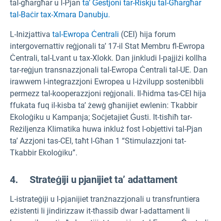
tal-għargħar u l-Pjan
ta’ Ġestjoni tar-Riskju tal-Għargħar
tal-Baċir tax-Xmara Danubju.
L-Inizjattiva
tal-Ewropa Ċentrali
(CEI) hija forum
intergovernattiv reġjonali ta’ 17-il Stat Membru fl-Ewropa
Ċentrali, tal-Lvant u tax-Xlokk. Dan jinkludi l-pajjiżi kollha
tar-reġjun transnazzjonali tal-Ewropa Ċentrali tal-UE. Dan
irawwem l-integrazzjoni Ewropea u l-iżvilupp sostenibbli
permezz tal-kooperazzjoni reġjonali. Il-ħidma tas-CEI hija
ffukata fuq il-kisba ta’ żewġ għanijiet ewlenin: Tkabbir
Ekoloġiku u Kampanja; Soċjetajiet Ġusti. It-tisħiħ tar-
Reżiljenza Klimatika huwa inkluż fost l-objettivi tal-Pjan
ta’ Azzjoni tas-CEI, taħt l-Għan 1 “Stimulazzjoni tat-
Tkabbir Ekoloġiku”.
4. Strateġiji u pjanijiet ta’ adattament
L-istrateġiji u l-pjanijiet tranżnazzjonali u transfruntiera
eżistenti li jindirizzaw it-tħassib dwar l-adattament li