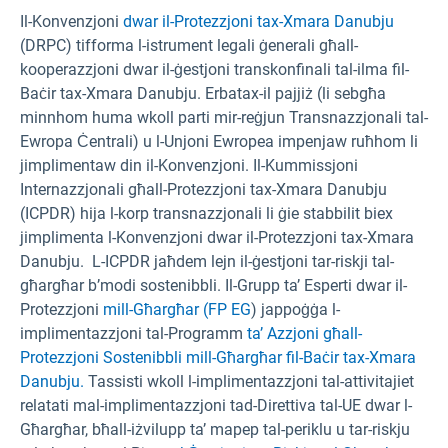
Il-Konvenzjoni
dwar il-Protezzjoni tax-Xmara Danubju
(DRPC) tifforma l-istrument legali ġenerali għall-
kooperazzjoni dwar il-ġestjoni transkonfinali tal-ilma fil-
Baċir tax-Xmara Danubju. Erbatax-il pajjiż (li sebgħa
minnhom huma wkoll parti mir-reġjun Transnazzjonali tal-
Ewropa Ċentrali) u l-Unjoni Ewropea impenjaw ruħhom li
jimplimentaw din il-Konvenzjoni. Il-Kummissjoni
Internazzjonali għall-Protezzjoni tax-Xmara Danubju
(ICPDR)
hija l-korp transnazzjonali li ġie stabbilit biex
jimplimenta l-Konvenzjoni dwar il-Protezzjoni tax-Xmara
Danubju. L-ICPDR jaħdem lejn il-ġestjoni tar-riskji tal-
għargħar b’modi sostenibbli. Il-Grupp ta’ Esperti dwar il-
Protezzjoni
mill-Għargħar (FP EG
) jappoġġa l-
implimentazzjoni tal-Programm
ta’ Azzjoni għall-
Protezzjoni Sostenibbli mill-Għargħar fil-Baċir tax-Xmara
Danubju.
Tassisti wkoll l-implimentazzjoni tal-attivitajiet
relatati mal-implimentazzjoni tad-Direttiva tal-UE dwar l-
Għargħar, bħall-iżvilupp ta’ mapep tal-periklu u tar-riskju