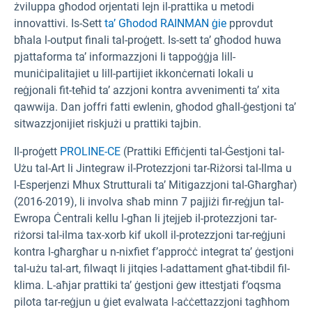
żviluppa għodod orjentati lejn il-prattika u metodi
innovattivi. Is-Sett
ta’ Għodod RAINMAN ġie
pprovdut
bħala l-output finali tal-proġett. Is-sett ta’ għodod huwa
pjattaforma ta’ informazzjoni li tappoġġja lill-
muniċipalitajiet u lill-partijiet ikkonċernati lokali u
reġjonali fit-teħid ta’ azzjoni kontra avvenimenti ta’ xita
qawwija. Dan joffri fatti ewlenin, għodod għall-ġestjoni ta’
sitwazzjonijiet riskjużi u prattiki tajbin.
Il-proġett
PROLINE-CE
(Prattiki Effiċjenti tal-Ġestjoni tal-
Użu tal-Art li Jintegraw il-Protezzjoni tar-Riżorsi tal-Ilma u
l-Esperjenzi Mhux Strutturali ta’ Mitigazzjoni tal-Għargħar)
(2016-2019), li involva sħab minn 7 pajjiżi fir-reġjun tal-
Ewropa Ċentrali kellu l-għan li jtejjeb il-protezzjoni tar-
riżorsi tal-ilma tax-xorb kif ukoll il-protezzjoni tar-reġjuni
kontra l-għargħar u n-nixfiet f’approċċ integrat ta’ ġestjoni
tal-użu tal-art, filwaqt li jitqies l-adattament għat-tibdil fil-
klima. L-aħjar prattiki ta’ ġestjoni ġew ittestjati f’oqsma
pilota tar-reġjun u ġiet evalwata l-aċċettazzjoni tagħhom