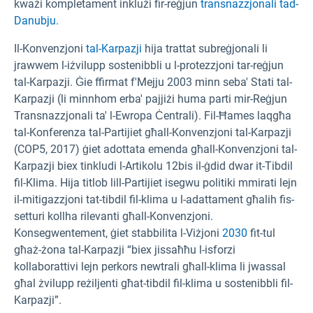
kważi kompletament inklużi fir-reġjun
transnazzjonali tad-
Danubju.
Il-Konvenzjoni
tal-Karpazji
hija trattat subreġjonali li
jrawwem l-iżvilupp sostenibbli u l-protezzjoni tar-reġjun
tal-Karpazji. Ġie ffirmat f'Mejju 2003 minn seba' Stati tal-
Karpazji (li minnhom erba' pajjiżi huma parti mir-Reġjun
Transnazzjonali ta' l-Ewropa Ċentrali). Fil-Ħames laqgħa
tal-Konferenza tal-Partijiet għall-Konvenzjoni tal-Karpazji
(COP5, 2017) ġiet adottata emenda għall-Konvenzjoni tal-
Karpazji biex tinkludi l-Artikolu 12bis il-ġdid dwar it-Tibdil
fil-Klima. Hija titlob lill-Partijiet isegwu politiki mmirati lejn
il-mitigazzjoni tat-tibdil fil-klima u l-adattament għalih fis-
setturi kollha rilevanti għall-Konvenzjoni.
Konsegwentement, ġiet stabbilita l-Viżjoni
2030
fit-tul
għaż-żona tal-Karpazji “biex jissaħħu l-isforzi
kollaborattivi lejn perkors newtrali għall-klima li jwassal
għal żvilupp reżiljenti għat-tibdil fil-klima u sostenibbli fil-
Karpazji”.