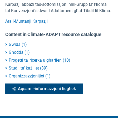
Karpazji abbażi tas-sottomissjoni mill-Grupp ta' Ħidma
tal-Konvenzjoni´s dwar l-Adattament għat-Tibdil fil-Klima.
Ara l-Muntanji Karpazji
Content in Climate-ADAPT resource catalogue
Gwida
(
1
)
Għodda
(
1
)
Proġetti ta' riċerka u għarfien
(
10
)
Studji ta' każijiet
(
39
)
Organizzazzjonijiet
(
1
)
Aqsam l-informazzjoni tiegħek