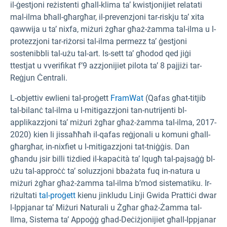
il-ġestjoni reżistenti għall-klima ta’ kwistjonijiet relatati
mal-ilma bħall-għargħar, il-prevenzjoni tar-riskju ta’ xita
qawwija u ta’ nixfa, miżuri żgħar għaż-żamma tal-ilma u l-
protezzjoni tar-riżorsi tal-ilma permezz ta’ ġestjoni
sostenibbli tal-użu tal-art. Is-sett ta’ għodod qed jiġi
ttestjat u vverifikat f’9 azzjonijiet pilota ta’ 8 pajjiżi tar-
Reġjun Ċentrali.
L-objettiv ewlieni tal-proġett
FramWat
(Qafas għat-titjib
tal-bilanċ tal-ilma u l-mitigazzjoni tan-nutrijenti bl-
applikazzjoni ta’ miżuri żgħar għaż-żamma tal-ilma, 2017-
2020) kien li jissaħħaħ il-qafas reġjonali u komuni għall-
għargħar, in-nixfiet u l-mitigazzjoni tat-tniġġis. Dan
għandu jsir billi tiżdied il-kapaċità ta’ lqugħ tal-pajsaġġ bl-
użu tal-approċċ ta’ soluzzjoni bbażata fuq in-natura u
miżuri żgħar għaż-żamma tal-ilma b’mod sistematiku. Ir-
riżultati
tal-proġett
kienu jinkludu Linji Gwida Prattiċi dwar
l-Ippjanar ta’ Miżuri Naturali u Żgħar għaż-Żamma tal-
Ilma, Sistema ta’ Appoġġ għad-Deċiżjonijiet għall-Ippjanar