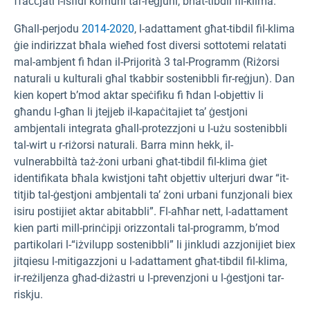
ffaċċjati l-isfidi komuni tar-reġjuni, bħat-tibdil fil-klima.
Għall-perjodu
2014-2020
, l-adattament għat-tibdil fil-klima
ġie indirizzat bħala wieħed fost diversi sottotemi relatati
mal-ambjent fi ħdan il-Prijorità 3 tal-Programm (Riżorsi
naturali u kulturali għal tkabbir sostenibbli fir-reġjun). Dan
kien kopert b’mod aktar speċifiku fi ħdan l-objettiv li
għandu l-għan li jtejjeb il-kapaċitajiet ta’ ġestjoni
ambjentali integrata għall-protezzjoni u l-użu sostenibbli
tal-wirt u r-riżorsi naturali. Barra minn hekk, il-
vulnerabbiltà taż-żoni urbani għat-tibdil fil-klima ġiet
identifikata bħala kwistjoni taħt objettiv ulterjuri dwar “it-
titjib tal-ġestjoni ambjentali ta’ żoni urbani funzjonali biex
isiru postijiet aktar abitabbli”. Fl-aħħar nett, l-adattament
kien parti mill-prinċipji orizzontali tal-programm, b’mod
partikolari l-“iżvilupp sostenibbli” li jinkludi azzjonijiet biex
jitqiesu l-mitigazzjoni u l-adattament għat-tibdil fil-klima,
ir-reżiljenza għad-diżastri u l-prevenzjoni u l-ġestjoni tar-
riskju.