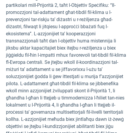
partikolari mill-Prijorità 2, taħt l-Objettiv Speċifiku: “Il-
promozzjoni tal-adattament għat-tibdil fil-klima u l-
prevenzjoni tar-riskju ta’ diżastri u r-reżiljenza għad-
diżastri, filwaqt li jitqiesu l-approċċi bbażati fuq l-
ekosistema”. L-azzjonijiet ta’ kooperazzjoni
transnazzjonali taħt dan l-objettiv huma mistennija li
jiksbu aktar kapaċitajiet biex itejbu r-reżiljenza u biex
jiġġieldu fil-ħin l-impatti mhux favorevoli tat-tibdil fil-klima
fl-Ewropa ċentrali. Se jtejbu wkoll il-koordinazzjoni tal-
miżuri ta’ adattament u se jiffavorixxu l-użu ta’
soluzzjonijiet ġodda li ġew ittestjati u murija f’azzjonijiet
pilota. L-adattament għat-tibdil fil-klima se jibbenefika
wkoll minn azzjonijiet żviluppati skont il-Prijorità 1, li
għandha l-għan li ttejjeb u timmodernizza l-ħiliet tan-nies
lokalment u l-Prijorità 4, li għandha l-għan li ttejjeb il-
proċessi ta’ governanza multisettorjali fil-livelli territorjali
kollha. L-azzjonijiet meħuda biex jintlaħqu dawn iż-żewġ
objettivi se jtejbu l-kundizzjonijiet abilitanti biex jiġu