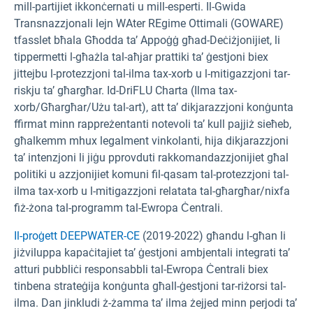
mill-partijiet ikkonċernati u mill-esperti. Il-Gwida
Transnazzjonali lejn WAter REgime Ottimali (GOWARE)
tfasslet bħala Għodda ta’ Appoġġ għad-Deċiżjonijiet, li
tippermetti l-għażla tal-aħjar prattiki ta’ ġestjoni biex
jittejbu l-protezzjoni tal-ilma tax-xorb u l-mitigazzjoni tar-
riskju ta’ għargħar. Id-DriFLU Charta (Ilma tax-
xorb/Għargħar/Użu tal-art), att ta’ dikjarazzjoni konġunta
ffirmat minn rappreżentanti notevoli ta’ kull pajjiż sieħeb,
għalkemm mhux legalment vinkolanti, hija dikjarazzjoni
ta’ intenzjoni li jiġu pprovduti rakkomandazzjonijiet għal
politiki u azzjonijiet komuni fil-qasam tal-protezzjoni tal-
ilma tax-xorb u l-mitigazzjoni relatata tal-għargħar/nixfa
fiż-żona tal-programm tal-Ewropa Ċentrali.
Il-proġett DEEPWATER-CE
(2019-2022) għandu l-għan li
jiżviluppa kapaċitajiet ta’ ġestjoni ambjentali integrati ta’
atturi pubbliċi responsabbli tal-Ewropa Ċentrali biex
tinbena strateġija konġunta għall-ġestjoni tar-riżorsi tal-
ilma. Dan jinkludi ż-żamma ta’ ilma żejjed minn perjodi ta’