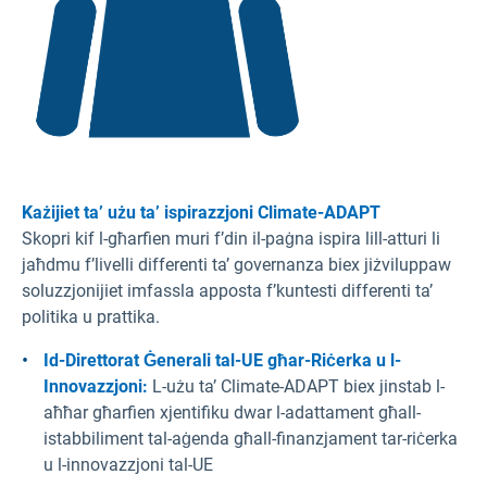
Każijiet ta’ użu ta’ ispirazzjoni Climate-ADAPT
Skopri kif l-għarfien muri f’din il-paġna ispira lill-atturi li
jaħdmu f’livelli differenti ta’ governanza biex jiżviluppaw
soluzzjonijiet imfassla apposta f’kuntesti differenti ta’
politika u prattika.
Id-Direttorat Ġenerali tal-UE għar-Riċerka u l-
Innovazzjoni:
L-użu ta’ Climate-ADAPT biex jinstab l-
aħħar għarfien xjentifiku dwar l-adattament għall-
istabbiliment tal-aġenda għall-finanzjament tar-riċerka
u l-innovazzjoni tal-UE