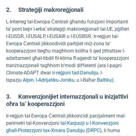
2. Strateġiji makroreġjonali
L-Interreg tal-Ewropa Ċentrali għandu funzjoni importanti
ta’ pont bejn l-erba’ strateġiji makroreġjonali tal-UE, jiġifieri
l-EUSDR, l-EUSALP, l-EUSAIR u l-EUSBSR. Ir-reġjun tal-
Ewropa Ċentrali jikkondividi partijiet miż-żona ta’
kooperazzjoni tiegħu magħhom kollha li qed jittrattaw l-
adattament għat-tibdil fil-klima fl-aġendi ta’ kooperazzjoni
tranżnazzjonali tagħhom b’modi differenti (ara l-paġni
Climate-ADAPT dwar
ir-reġjuni tad-Danubju,
l-
Ispazju
Alpin,
l-Adrijatiku-Joniku,
u l-Baħar
Baltiku).
3. Konvenzjonijiet internazzjonali u inizjattivi
oħra ta’ kooperazzjoni
Ir-reġjun tal-Ewropa Ċentrali jikkoinċidi parzjalment mal-
perimetri tal-Konvenzjoni
tal-Karpazji u l-Konvenzjoni
għall-Protezzjoni tax-Xmara Danubju (DRPC),
li huma