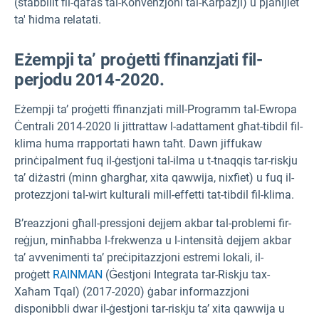
(stabbilit fil-qafas tal-Konvenzjoni tal-Karpazji) u pjanijiet
ta' ħidma relatati.
Eżempji ta’ proġetti ffinanzjati fil-
perjodu 2014-2020.
Eżempji ta’ proġetti ffinanzjati mill-Programm tal-Ewropa
Ċentrali 2014-2020 li jittrattaw l-adattament għat-tibdil fil-
klima huma rrapportati hawn taħt. Dawn jiffukaw
prinċipalment fuq il-ġestjoni tal-ilma u t-tnaqqis tar-riskju
ta’ diżastri (minn għargħar, xita qawwija, nixfiet) u fuq il-
protezzjoni tal-wirt kulturali mill-effetti tat-tibdil fil-klima.
B’reazzjoni għall-pressjoni dejjem akbar tal-problemi fir-
reġjun, minħabba l-frekwenza u l-intensità dejjem akbar
ta’ avvenimenti ta’ preċipitazzjoni estremi lokali, il-
proġett
RAINMAN
(Ġestjoni Integrata tar-Riskju tax-
Xaħam Tqal) (2017-2020) ġabar informazzjoni
disponibbli dwar il-ġestjoni tar-riskju ta’ xita qawwija u