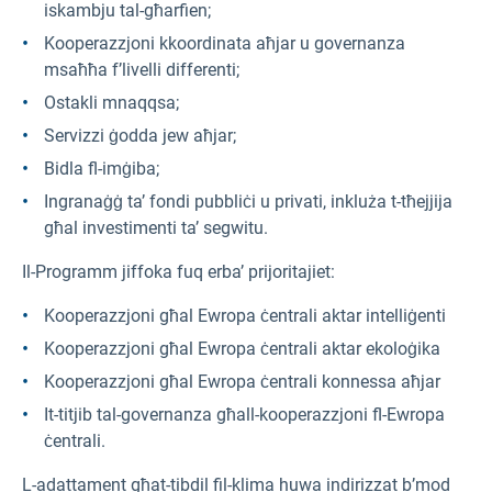
iskambju tal-għarfien;
Kooperazzjoni kkoordinata aħjar u governanza
msaħħa f’livelli differenti;
Ostakli mnaqqsa;
Servizzi ġodda jew aħjar;
Bidla fl-imġiba;
Ingranaġġ ta’ fondi pubbliċi u privati, inkluża t-tħejjija
għal investimenti ta’ segwitu.
Il-Programm jiffoka fuq erba’ prijoritajiet:
Kooperazzjoni għal Ewropa ċentrali aktar intelliġenti
Kooperazzjoni għal Ewropa ċentrali aktar ekoloġika
Kooperazzjoni għal Ewropa ċentrali konnessa aħjar
It-titjib tal-governanza għall-kooperazzjoni fl-Ewropa
ċentrali.
L-adattament għat-tibdil fil-klima huwa indirizzat b’mod