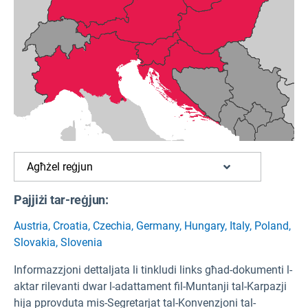
Agħżel reġjun
Pajjiżi tar-reġjun:
Austria
,
Croatia
,
Czechia
,
Germany
,
Hungary
,
Italy
,
Poland
,
Slovakia
,
Slovenia
Informazzjoni dettaljata li tinkludi links għad-dokumenti l-
aktar rilevanti dwar l-adattament fil-Muntanji tal-Karpazji
hija pprovduta mis-Segretarjat tal-Konvenzjoni tal-