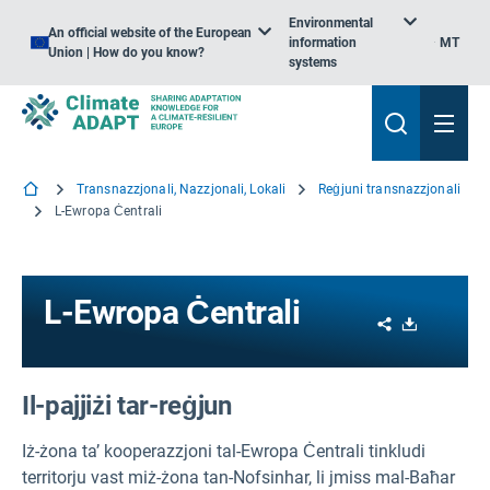
Environmental
An official website of the European
information
MT
Union | How do you know?
systems
Transnazzjonali, Nazzjonali, Lokali
Reġjuni transnazzjonali
L-Ewropa Ċentrali
L-Ewropa Ċentrali
Share
Download
Il-pajjiżi tar-reġjun
Iż-żona ta’ kooperazzjoni tal-Ewropa Ċentrali tinkludi
territorju vast miż-żona tan-Nofsinhar, li jmiss mal-Baħar