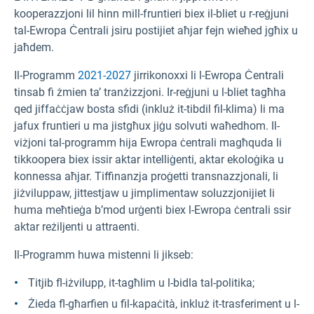
kooperazzjoni lil hinn mill-fruntieri biex il-bliet u r-reġjuni
tal-Ewropa Ċentrali jsiru postijiet aħjar fejn wieħed jgħix u
jaħdem.
Il-Programm
2021-2027
jirrikonoxxi li l-Ewropa Ċentrali
tinsab fi żmien ta’ tranżizzjoni. Ir-reġjuni u l-bliet tagħha
qed jiffaċċjaw bosta sfidi (inkluż it-tibdil fil-klima) li ma
jafux fruntieri u ma jistgħux jiġu solvuti waħedhom. Il-
viżjoni tal-programm hija Ewropa ċentrali magħquda li
tikkoopera biex issir aktar intelliġenti, aktar ekoloġika u
konnessa aħjar. Tiffinanzja proġetti transnazzjonali, li
jiżviluppaw, jittestjaw u jimplimentaw soluzzjonijiet li
huma meħtieġa b’mod urġenti biex l-Ewropa ċentrali ssir
aktar reżiljenti u attraenti.
Il-Programm huwa mistenni li jikseb:
Titjib fl-iżvilupp, it-tagħlim u l-bidla tal-politika;
Żieda fl-għarfien u fil-kapaċità, inkluż it-trasferiment u l-