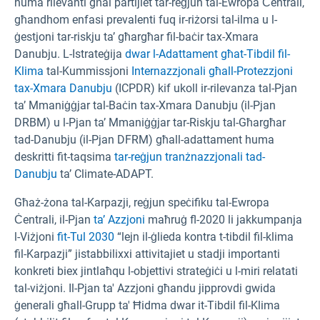
huma rilevanti għal partijiet tar-reġjun tal-Ewropa Ċentrali,
għandhom enfasi prevalenti fuq ir-riżorsi tal-ilma u l-
ġestjoni tar-riskju ta’ għargħar fil-baċir tax-Xmara
Danubju. L-Istrateġija
dwar l-Adattament għat-Tibdil fil-
Klima
tal-Kummissjoni
Internazzjonali għall-Protezzjoni
tax-Xmara Danubju
(ICPDR) kif ukoll ir-rilevanza tal-Pjan
ta’ Mmaniġġjar tal-Baċin tax-Xmara Danubju (il-Pjan
DRBM) u l-Pjan ta’ Mmaniġġjar tar-Riskju tal-Għargħar
tad-Danubju (il-Pjan DFRM) għall-adattament huma
deskritti fit-taqsima
tar-reġjun tranżnazzjonali tad-
Danubju
ta’ Climate-ADAPT.
Għaż-żona tal-Karpazji, reġjun speċifiku tal-Ewropa
Ċentrali, il-Pjan
ta’ Azzjoni
maħruġ fl-2020 li jakkumpanja
l-Viżjoni
fit-Tul 2030
“lejn il-ġlieda kontra t-tibdil fil-klima
fil-Karpazji” jistabbilixxi attivitajiet u stadji importanti
konkreti biex jintlaħqu l-objettivi strateġiċi u l-miri relatati
tal-viżjoni. Il-Pjan ta' Azzjoni għandu jipprovdi gwida
ġenerali għall-Grupp ta' Ħidma dwar it-Tibdil fil-Klima