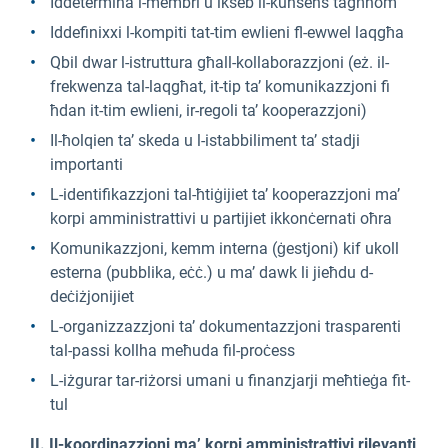
Iddetermina l-membri u ikseb il-kunsens tagħhom
Iddefinixxi l-kompiti tat-tim ewlieni fl-ewwel laqgħa
Qbil dwar l-istruttura għall-kollaborazzjoni (eż. il-
frekwenza tal-laqgħat, it-tip ta’ komunikazzjoni fi
ħdan it-tim ewlieni, ir-regoli ta’ kooperazzjoni)
Il-ħolqien ta’ skeda u l-istabbiliment ta’ stadji
importanti
L-identifikazzjoni tal-ħtiġijiet ta’ kooperazzjoni ma’
korpi amministrattivi u partijiet ikkonċernati oħra
Komunikazzjoni, kemm interna (ġestjoni) kif ukoll
esterna (pubblika, eċċ.) u ma’ dawk li jieħdu d-
deċiżjonijiet
L-organizzazzjoni ta’ dokumentazzjoni trasparenti
tal-passi kollha meħuda fil-proċess
L-iżgurar tar-riżorsi umani u finanzjarji meħtieġa fit-
tul
II. Il-koordinazzjoni ma’ korpi amministrattivi rilevanti