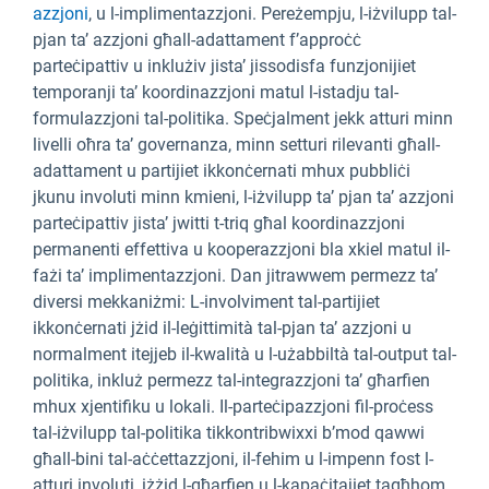
azzjoni
, u l-implimentazzjoni
. Pereżempju, l-iżvilupp tal-
pjan ta’ azzjoni għall-adattament f’approċċ
parteċipattiv u inklużiv jista’ jissodisfa funzjonijiet
temporanji ta’ koordinazzjoni matul l-istadju tal-
formulazzjoni tal-politika. Speċjalment jekk atturi minn
livelli oħra ta’ governanza, minn setturi rilevanti għall-
adattament u partijiet ikkonċernati mhux pubbliċi
jkunu involuti minn kmieni, l-iżvilupp ta’ pjan ta’ azzjoni
parteċipattiv jista’ jwitti t-triq għal koordinazzjoni
permanenti effettiva u kooperazzjoni bla xkiel matul il-
fażi ta’ implimentazzjoni. Dan jitrawwem permezz ta’
diversi mekkaniżmi: L-involviment tal-partijiet
ikkonċernati jżid il-leġittimità tal-pjan ta’ azzjoni u
normalment itejjeb il-kwalità u l-użabbiltà tal-output tal-
politika, inkluż permezz tal-integrazzjoni ta’ għarfien
mhux xjentifiku u lokali. Il-parteċipazzjoni fil-proċess
tal-iżvilupp tal-politika tikkontribwixxi b’mod qawwi
għall-bini tal-aċċettazzjoni, il-fehim u l-impenn fost l-
atturi involuti, iżżid l-għarfien u l-kapaċitajiet tagħhom,