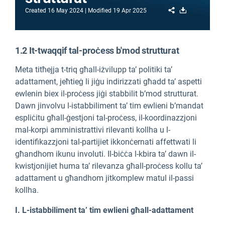
Share
Download
Created
16 May 2024
Modified
19 Apr 2025
1.2 It-twaqqif tal-proċess b'mod strutturat
Meta titħejja t-triq għall-iżvilupp ta’ politiki ta’
adattament, jeħtieġ li jiġu indirizzati għadd ta’ aspetti
ewlenin biex il-proċess jiġi stabbilit b’mod strutturat.
Dawn jinvolvu l-istabbiliment ta’ tim ewlieni b’mandat
espliċitu għall-ġestjoni tal-proċess, il-koordinazzjoni
mal-korpi amministrattivi rilevanti kollha u l-
identifikazzjoni tal-partijiet ikkonċernati affettwati li
għandhom ikunu involuti. Il-biċċa l-kbira ta’ dawn il-
kwistjonijiet huma ta’ rilevanza għall-proċess kollu ta’
adattament u għandhom jitkomplew matul il-passi
kollha.
I. L-istabbiliment ta’ tim ewlieni għall-adattament