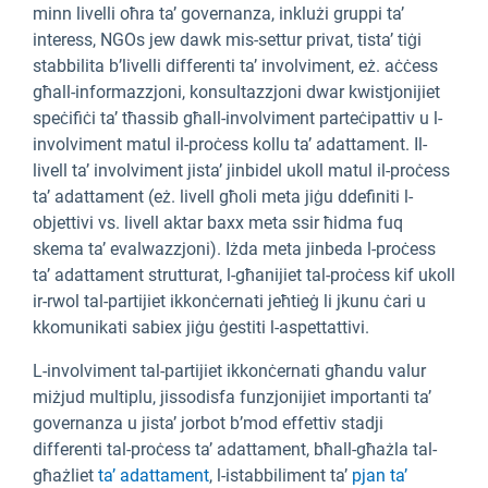
minn livelli oħra ta’ governanza, inklużi gruppi ta’
interess, NGOs jew dawk mis-settur privat, tista’ tiġi
stabbilita b’livelli differenti ta’ involviment, eż. aċċess
għall-informazzjoni, konsultazzjoni dwar kwistjonijiet
speċifiċi ta’ tħassib għall-involviment parteċipattiv u l-
involviment matul il-proċess kollu ta’ adattament. Il-
livell ta’ involviment jista’ jinbidel ukoll matul il-proċess
ta’ adattament (eż. livell għoli meta jiġu ddefiniti l-
objettivi vs. livell aktar baxx meta ssir ħidma fuq
skema ta’ evalwazzjoni). Iżda meta jinbeda l-proċess
ta’ adattament strutturat, l-għanijiet tal-proċess kif ukoll
ir-rwol tal-partijiet ikkonċernati jeħtieġ li jkunu ċari u
kkomunikati sabiex jiġu ġestiti l-aspettattivi.
L-involviment tal-partijiet ikkonċernati għandu valur
miżjud multiplu, jissodisfa funzjonijiet importanti ta’
governanza u jista’ jorbot b’mod effettiv stadji
differenti tal-proċess ta’ adattament, bħall-għażla tal-
għażliet
ta’ adattament
, l-istabbiliment ta’
pjan ta’