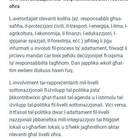
oħra
L-awtoritajiet rilevanti kollha (eż. responsabbli għas-
saħħa, il-protezzjoni ċivili, it-trasport, l-enerġija, l-ilma, l-
agrikoltura, l-ekonomija, il-finanzi, l-edukazzjoni, l-
ippjanar spazjali, il-forestrija, eċċ.) jeħtieġ li jiġu
infurmati u involuti fil-proċess ta’ adattament, filwaqt li
jirċievu mandat ċar biex jieħdu deċiżjonijiet fl-oqsma
ta’ responsabbiltà tagħhom. Dan japplika wkoll għat-
tim ewlieni diskuss hawn fuq.
L-involviment tar-rappreżentanti mil-livelli
sottonazzjonali fl-iżvilupp tal-politika jista’
jikkontribwixxi għat-tfassil tal-aġenda u l-istimolu tal-
iżvilupp tal-politika fil-livelli sottonazzjonali. Viċi versa,
it-tfassil tal-politika dwar l-adattament fil-livelli
nazzjonali jibbenefika mill-integrazzjoni tal-ħtiġijiet
lokali u l-għarfien lokali, u b’hekk jagħmilhom aktar
rilevanti għal livelli oħra.