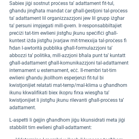
Sabiex jiġi sostnut proċess ta’ adattament fit-tul,
għandu jingħata mandat ċar għall-ġestjoni tal-proċess
ta’ adattament lil organizzazzjoni jew lil grupp iżgħar
ta’ persuni impjegati mill-gvern. Ir-responsabbiltajiet
preċiżi tat-tim ewlieni jistgħu jkunu speċifiċi għall-
kuntest iżda jistgħu jvarjaw mit-tmexxija tal-proċess fi
ħdan l-awtorità pubblika għall-formulazzjoni ta’
abbozzi ta’ politika, mill-azzjoni bħala punt ta’ kuntatt
għall-adattament għall-komunikazzjoni tal-adattament
internament u esternament, eċċ. Il-membri tat-tim
ewlieni għandu jkollhom esperjenzi fit-tul bi
kwistjonijiet relatati mat-temp/mal-klima u għandhom
ikunu kkwalifikati biex ikopru firxa wiesgħa ta’
kwistjonijiet li jistgħu jkunu rilevanti għall-proċess ta’
adattament.
L-aspetti li ġejjin għandhom jiġu kkunsidrati meta jiġi
stabbilit tim ewlieni għall-adattament: