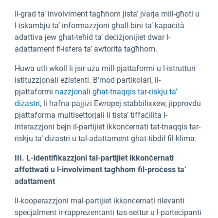
Il-grad ta’ involviment tagħhom jista’ jvarja mill-għoti u
l-iskambju ta’ informazzjoni għall-bini ta’ kapaċità
adattiva jew għat-teħid ta’ deċiżjonijiet dwar l-
adattament fl-isfera ta’ awtorità tagħhom.
Huwa utli wkoll li jsir użu mill-pjattaformi u l-istrutturi
istituzzjonali eżistenti. B’mod partikolari, il-
pjattaformi
nazzjonali għat-tnaqqis tar-riskju ta’
diżastri
, li ħafna pajjiżi Ewropej stabbilixxew, jipprovdu
pjattaforma multisettorjali li tista’ tiffaċilita l-
interazzjoni bejn il-partijiet ikkonċernati tat-tnaqqis tar-
riskju ta’ diżastri u tal-adattament għat-tibdil fil-klima.
III. L-identifikazzjoni tal-partijiet ikkonċernati
affettwati u l-involviment tagħhom fil-proċess ta’
adattament
Il-kooperazzjoni mal-partijiet ikkonċernati rilevanti
speċjalment ir-rappreżentanti tas-settur u l-parteċipanti