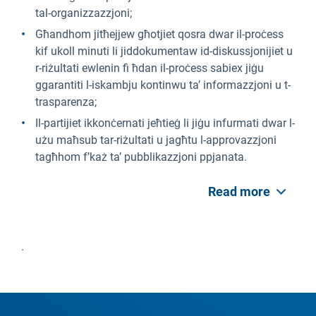
tal-organizzazzjoni;
Għandhom jitħejjew għotjiet qosra dwar il-proċess
kif ukoll minuti li jiddokumentaw id-diskussjonijiet u
r-riżultati ewlenin fi ħdan il-proċess sabiex jiġu
ggarantiti l-iskambju kontinwu ta’ informazzjoni u t-
trasparenza;
Il-partijiet ikkonċernati jeħtieġ li jiġu infurmati dwar l-
użu maħsub tar-riżultati u jagħtu l-approvazzjoni
tagħhom f’każ ta’ pubblikazzjoni ppjanata.
Read more
.