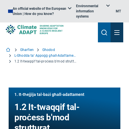
Environmental
An official website of the European
information
MT
Union | How do you know?
systems
Għarfien
Għodod
L-Għodda ta’ Appoġġ għall-Adattament – Nibdew
1.2 It-twaqqif tal-proċess b'mod strutturat
1. It-tħejjija tal-bażi għall-adattament
1.2 It-twaqqif tal-
proċess b'mod
strutturat