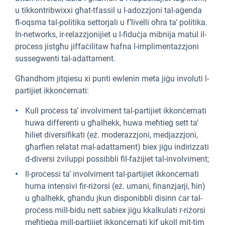
u tikkontribwixxi għat-tfassil u l-adozzjoni tal-aġenda
fl-oqsma tal-politika settorjali u f’livelli oħra ta’ politika.
In-networks, ir-relazzjonijiet u l-fiduċja mibnija matul il-
proċess jistgħu jiffaċilitaw ħafna l-implimentazzjoni
sussegwenti tal-adattament.
Għandhom jitqiesu xi punti ewlenin meta jiġu involuti l-
partijiet ikkonċernati:
Kull proċess ta’ involviment tal-partijiet ikkonċernati
huwa differenti u għalhekk, huwa meħtieġ sett ta’
ħiliet diversifikati (eż. moderazzjoni, medjazzjoni,
għarfien relatat mal-adattament) biex jiġu indirizzati
d-diversi żviluppi possibbli fil-fażijiet tal-involviment;
Il-proċessi ta’ involviment tal-partijiet ikkonċernati
huma intensivi fir-riżorsi (eż. umani, finanzjarji, ħin)
u għalhekk, għandu jkun disponibbli disinn ċar tal-
proċess mill-bidu nett sabiex jiġu kkalkulati r-riżorsi
meħtieġa mill-partijiet ikkonċernati kif ukoll mit-tim