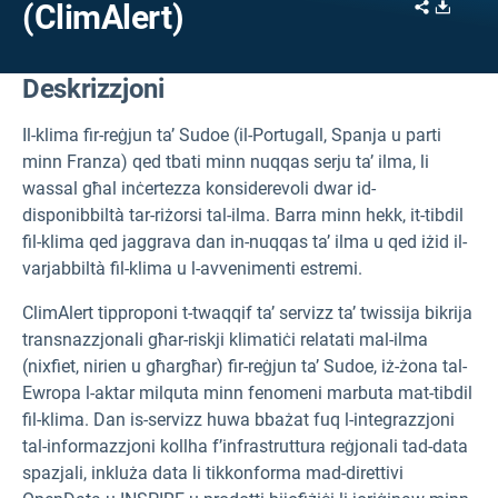
Share
Downl
(ClimAlert)
Deskrizzjoni
Il-klima fir-reġjun ta’ Sudoe (il-Portugall, Spanja u parti
minn Franza) qed tbati minn nuqqas serju ta’ ilma, li
wassal għal inċertezza konsiderevoli dwar id-
disponibbiltà tar-riżorsi tal-ilma. Barra minn hekk, it-tibdil
fil-klima qed jaggrava dan in-nuqqas ta’ ilma u qed iżid il-
varjabbiltà fil-klima u l-avvenimenti estremi.
ClimAlert tipproponi t-twaqqif ta’ servizz ta’ twissija bikrija
transnazzjonali għar-riskji klimatiċi relatati mal-ilma
(nixfiet, nirien u għargħar) fir-reġjun ta’ Sudoe, iż-żona tal-
Ewropa l-aktar milquta minn fenomeni marbuta mat-tibdil
fil-klima. Dan is-servizz huwa bbażat fuq l-integrazzjoni
tal-informazzjoni kollha f’infrastruttura reġjonali tad-data
spazjali, inkluża data li tikkonforma mad-direttivi