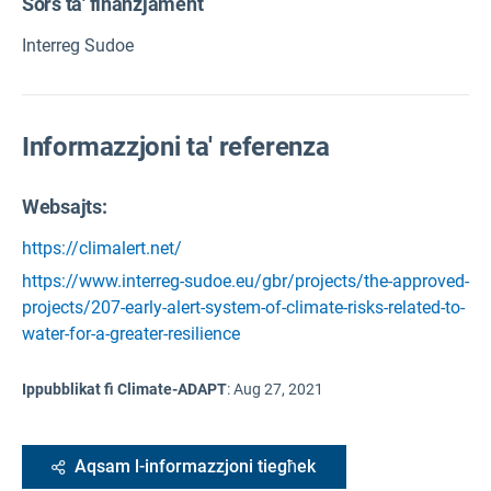
Sors ta' finanzjament
Interreg Sudoe
Informazzjoni ta' referenza
Websajts:
https://climalert.net/
https://www.interreg-sudoe.eu/gbr/projects/the-approved-
projects/207-early-alert-system-of-climate-risks-related-to-
water-for-a-greater-resilience
Ippubblikat fi Climate-ADAPT
:
Aug 27, 2021
Aqsam l-informazzjoni tiegħek