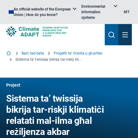
Environmental
An official website of the European
information
MT
Union | How do you know?
systems
Bażi tad-data
Proġetti ta’ riċerka u għarfien
Sistema ta’ twissija bikrija tar-riskji klimatiċi relatati mal-ilma għal reżiljenza akbar
Project
Sistema ta’ twissija
bikrija tar-riskji klimatiċi
relatati mal-ilma għal
reżiljenza akbar