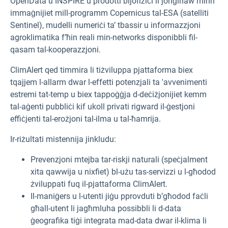
OpenData u INSPIRE u prodotti bijofiżiċi li joriġinaw minn
immaġnijiet mill-programm Copernicus tal-ESA (satelliti
Sentinel), mudelli numeriċi ta’ tbassir u informazzjoni
agroklimatika f’ħin reali min-networks disponibbli fil-
qasam tal-kooperazzjoni.
ClimAlert qed timmira li tiżviluppa pjattaforma biex
tqajjem l-allarm dwar l-effetti potenzjali ta 'avvenimenti
estremi tat-temp u biex tappoġġja d-deċiżjonijiet kemm
tal-aġenti pubbliċi kif ukoll privati rigward il-ġestjoni
effiċjenti tal-erożjoni tal-ilma u tal-ħamrija.
Ir-riżultati mistennija jinkludu:
Prevenzjoni mtejba tar-riskji naturali (speċjalment
xita qawwija u nixfiet) bl-użu tas-servizzi u l-għodod
żviluppati fuq il-pjattaforma ClimAlert.
Il-maniġers u l-utenti jiġu pprovduti b’għodod faċli
għall-utent li jagħmluha possibbli li d-data
ġeografika tiġi integrata mad-data dwar il-klima li