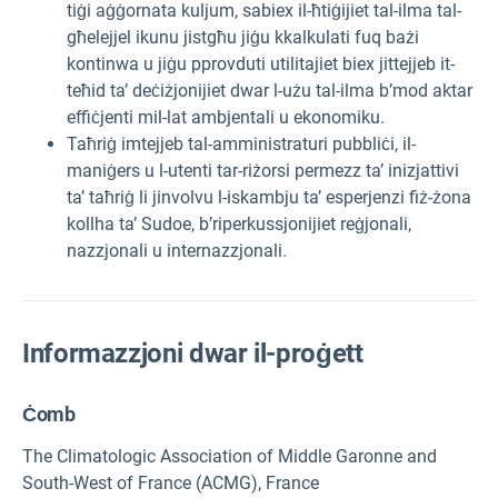
tiġi aġġornata kuljum, sabiex il-ħtiġijiet tal-ilma tal-
għelejjel ikunu jistgħu jiġu kkalkulati fuq bażi
kontinwa u jiġu pprovduti utilitajiet biex jittejjeb it-
teħid ta’ deċiżjonijiet dwar l-użu tal-ilma b’mod aktar
effiċjenti mil-lat ambjentali u ekonomiku.
Taħriġ imtejjeb tal-amministraturi pubbliċi, il-
maniġers u l-utenti tar-riżorsi permezz ta’ inizjattivi
ta’ taħriġ li jinvolvu l-iskambju ta’ esperjenzi fiż-żona
kollha ta’ Sudoe, b’riperkussjonijiet reġjonali,
nazzjonali u internazzjonali.
Informazzjoni dwar il-proġett
Ċomb
The Climatologic Association of Middle Garonne and
South-West of France (ACMG), France