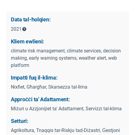
Data tal-ħolqien:
2021
Kliem ewlieni:
climate risk management, climate services, decision
making, early warning systems, weather alert, web
platform
Impatti fuq il-klima:
Nixfiet, Għargħar, Skarsezza tal-Ilma
Approċċi ta' Adattament:
Miżuri u Azzjonijiet ta' Adattament, Servizzi tal-klima
Setturi:
Agrikoltura, Tnaqqis tar-Riskju tad-Diżastri, Ġestjoni