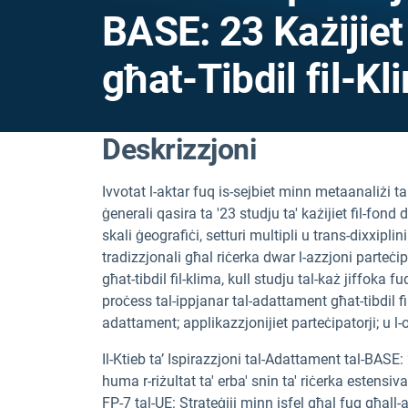
BASE: 23 Każijiet
għat-Tibdil fil-Kl
Deskrizzjoni
Ivvotat l-aktar fuq is-sejbiet minn metaanaliżi tar
ġenerali qasira ta '23 studju ta' każijiet fil-fond 
skali ġeografiċi, setturi multipli u trans-dixxiplini
tradizzjonali għal riċerka dwar l-azzjoni parteċipat
għat-tibdil fil-klima, kull studju tal-każ jiffoka 
proċess tal-ippjanar tal-adattament għat-tibdil fil
adattament; applikazzjonijiet parteċipatorji; u l-
Il-Ktieb ta’ Ispirazzjoni tal-Adattament tal-BASE:
huma r-riżultat ta' erba' snin ta' riċerka estensiv
FP-7 tal-UE: Strateġiji minn isfel għal fuq għall-