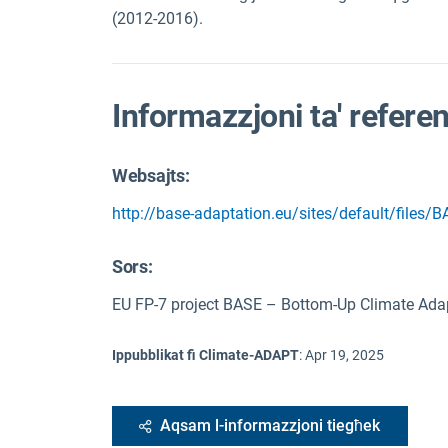
(2012-2016).
Informazzjoni ta' refere
Websajts:
http://base-adaptation.eu/sites/default/files
Sors
:
EU FP-7 project BASE – Bottom-Up Climate Adap
Ippubblikat fi Climate-ADAPT
:
Apr 19, 2025
Aqsam l-informazzjoni tiegħek