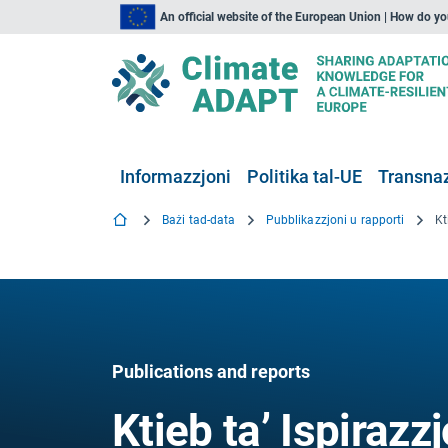
An official website of the European Union | How do y
Informazzjoni
Politika tal-UE
Transnaz
Bażi tad-data
Pubblikazzjoni u rapporti
Publications and reports
Ktieb ta’ Ispirazz