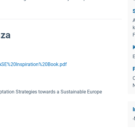
S
A
k
nza
F
K
/BASE%20Inspiration%20Book.pdf
P
C
N
tation Strategies towards a Sustainable Europe
I