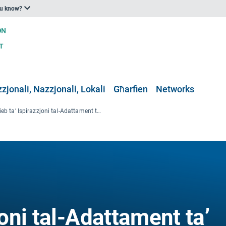
ou know?
zjonali, Nazzjonali, Lokali
Għarfien
Networks
Ktieb ta’ Ispirazzjoni tal-Adattament ta’ BASE: 23 Każijiet Ewropej ta’ Adattament għat-Tibdil fil-Klima
joni tal-Adattament ta’