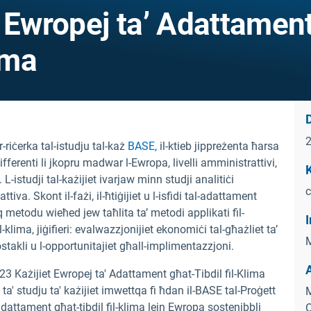
 Ewropej ta’ Adattamen
ima
D
-riċerka tal-istudju tal-każ
BASE,
il-ktieb jippreżenta ħarsa
differenti li jkopru madwar l-Ewropa, livelli amministrattivi,
K
. L-istudji tal-każijiet ivarjaw minn studji analitiċi
c
tiva. Skont il-fażi, il-ħtiġijiet u l-isfidi tal-adattament
fuq metodu wieħed jew taħlita ta’ metodi applikati fil-
I
-klima, jiġifieri: evalwazzjonijiet ekonomiċi tal-għażliet ta’
M
ostakli u l-opportunitajiet għall-implimentazzjoni.
 23 Każijiet Ewropej ta' Adattament għat-Tibdil fil-Klima
a ta' studju ta' każijiet imwettqa fi ħdan il-BASE tal-Proġett
M
adattament għat-tibdil fil-klima lejn Ewropa sostenibbli
O