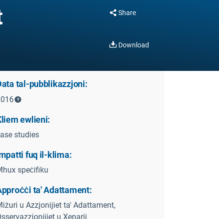
t
Share
Download
ata tal-pubblikazzjoni:
2016
liem ewlieni:
ase studies
mpatti fuq il-klima:
hux speċifiku
Approċċi ta' Adattament:
iżuri u Azzjonijiet ta' Adattament,
sservazzjonijiet u Xenarji