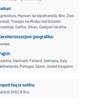
etturi:
grikoltura, Ħarsien tal-bijodiversità, Bini, Żoni
ostali, Tnaqqis tar-Riskju tad-Diżastri,
orestrija, Saħħa, Urban, Ġestjoni tal-ilma
aratterizzazzjoni ġeografika:
Europe
ajjiżi:
zechia, Denmark, Finland, Germany, Italy,
etherlands, Portugal, Spain, United Kingdom
mpatt fuq is-saħħa:
-MHUX SPEĊIFIKU-