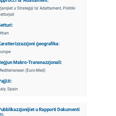
Approċċi ta' Adattament:
janijiet u Strateġiji ta' Adattament, Politiki
ettorjali
etturi:
Urban
aratterizzazzjoni ġeografika:
Europe
Reġjun Makro-Transnazzjonali:
editerranean (Euro-Med)
ajjiżi:
taly, Spain
Pubblikazzjonijiet u Rapporti Dokumenti
1
)