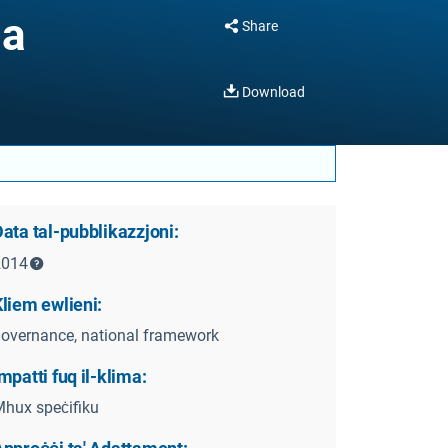
na
Share
Download
ata tal-pubblikazzjoni:
2014
liem ewlieni:
overnance, national framework
mpatti fuq il-klima:
hux speċifiku