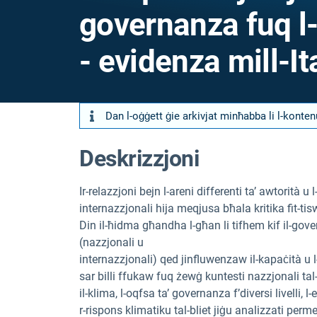
governanza fuq l-
- evidenza mill-It
Dan l-oġġett ġie arkivjat minħabba li l-konte
Deskrizzjoni
Ir-relazzjoni bejn l-areni differenti ta’ awtorità u
internazzjonali hija meqjusa bħala kritika fit-tiswir
Din il-ħidma għandha l-għan li tifhem kif il-govern
(nazzjonali u
internazzjonali) qed jinfluwenzaw il-kapaċità u l-
sar billi ffukaw fuq żewġ kuntesti nazzjonali tal-
il-klima, l-oqfsa ta’ governanza f’diversi livelli, l
r-rispons klimatiku tal-bliet jiġu analizzati perme