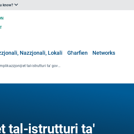
ou know?
zjonali, Nazzjonali, Lokali
Għarfien
Networks
L-implikazzjonijiet tal-istrutturi ta' governanza fuq l-azzjoni klimatika urbana - evidenza mill-Italja u Spanja
 tal-istrutturi ta'