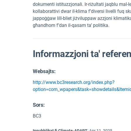
dokumenti istituzzjonali. Ir-riżultati jaqblu mal-
kollaborattivi dwar il-klima f’diversi livelli fuq sk
jappoġġaw lill-bliet jiżviluppaw azzjoni klimati
għandhom f’dan il-qasam ta’ politika.
Informazzjoni ta' refere
Websajts:
http://www.bc3research.org/index.php?
option=com_wpapers&task=showdetails&Item
Sors
:
BC3
Ippubblikat fi Climate-ADAPT
:
Apr 11, 2025