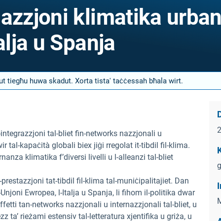
azzjoni klimatika urba
alja u Spanja
nut tiegħu huwa skadut. Xorta tista' taċċessah bħala wirt.
D
 l-integrazzjoni tal-bliet fin-networks nazzjonali u
 tal-kapaċità globali biex jiġi rregolat it-tibdil fil-klima.
K
anza klimatika f’diversi livelli u l-alleanzi tal-bliet
g
prestazzjoni tat-tibdil fil-klima tal-muniċipalitajiet. Dan
I
Unjoni Ewropea, l-Italja u Spanja, li fihom il-politika dwar
M
-effetti tan-networks nazzjonali u internazzjonali tal-bliet, u
zz ta’ rieżami estensiv tal-letteratura xjentifika u griża, u