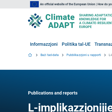
An official website of the European Union | How do y
Informazzjoni
Politika tal-UE
Transnaz
Bażi tad-data
Pubblikazzjoni u rapporti
Publications and reports
L-implikazzjonijiet