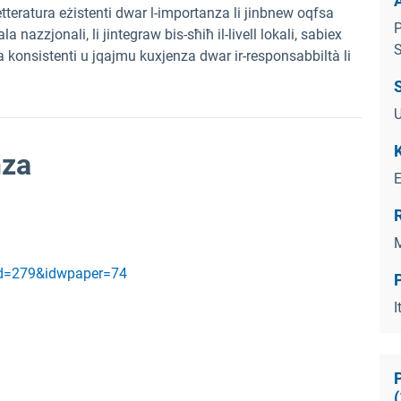
letteratura eżistenti dwar l-importanza li jinbnew oqfsa
P
ala nazzjonali, li jintegraw bis-sħiħ il-livell lokali, sabiex
S
ka konsistenti u jqajmu kuxjenza dwar ir-responsabbiltà li
S
K
nza
M
id=279&idwpaper=74
P
I
(