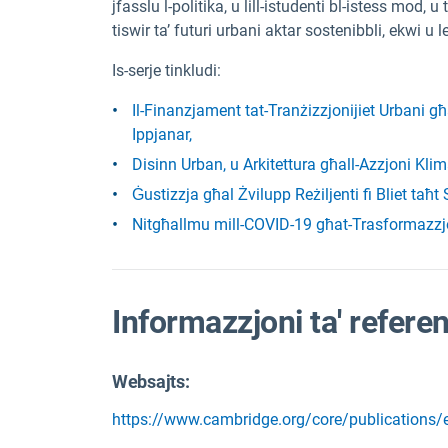
jfasslu l-politika, u lill-istudenti bl-istess mod,
tiswir ta’ futuri urbani aktar sostenibbli, ekwi u l
Is-serje tinkludi:
Il-Finanzjament tat-Tranżizzjonijiet Urbani għan
Ippjanar,
Disinn Urban, u Arkitettura għall-Azzjoni Klim
Ġustizzja għal Żvilupp Reżiljenti fi Bliet taħt 
Nitgħallmu mill-COVID-19 għat-Trasformazzj
Informazzjoni ta' refere
Websajts:
https://www.cambridge.org/core/publications/e