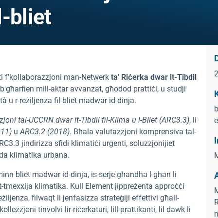
l-bliet
D
ti f'kollaborazzjoni man-Netwerk
ta' Riċerka dwar it-Tibdil
a b'għarfien mill-aktar avvanzat, għodod prattiċi, u studji
K
tà u r-reżiljenza fil-bliet madwar id-dinja.
b
joni tal-UCCRN dwar it-Tibdil fil-Klima u l-Bliet (ARC3.3)
, li
e
011)
u
ARC3.2 (2018)
. Bħala valutazzjoni komprensiva tal-
I
C3.3 jindirizza sfidi klimatiċi urġenti, soluzzjonijiet
enda klimatika urbana.
M
nn bliet madwar id-dinja, is-serje għandha l-għan li
at-tmexxija klimatika. Kull Element jippreżenta approċċi
M
iljenza, filwaqt li jenfasizza strateġiji effettivi għall-
R
ezzjoni tinvolvi lir-riċerkaturi, lill-prattikanti, lil dawk li
n