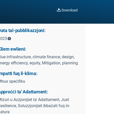
Download
ata tal-pubblikazzjoni:
2025
liem ewlieni:
lue infrastructure, climate finance, design,
nergy efficiency, equity, Mitigation, planning
mpatti fuq il-klima:
hux speċifiku
Approċċi ta' Adattament:
iżuri u Azzjonijiet ta' Adattament, Just
esilience, Soluzzjonijiet ibbażati fuq in-
atura