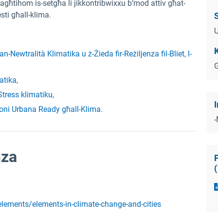
 u tagħtihom is-setgħa li jikkontribwixxu b’mod attiv għat-
esti għall-klima.
S
U
K
-Newtralità Klimatika u ż-Żieda fir-Reżiljenza fil-Bliet, l-
G
atika,
Stress klimatiku,
I
oni Urbana Ready għall-Klima.
nza
(
lements/elements-in-climate-change-and-cities