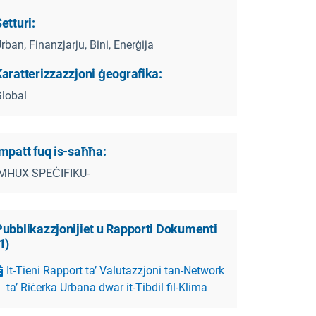
etturi:
rban, Finanzjarju, Bini, Enerġija
aratterizzazzjoni ġeografika:
lobal
mpatt fuq is-saħħa:
-MHUX SPEĊIFIKU-
Pubblikazzjonijiet u Rapporti Dokumenti
1
)
It-Tieni Rapport ta’ Valutazzjoni tan-Network
ta’ Riċerka Urbana dwar it-Tibdil fil-Klima