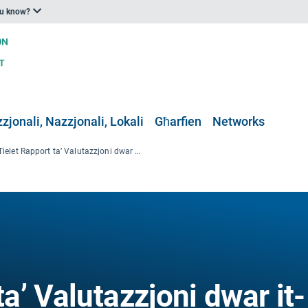
ou know?
zjonali, Nazzjonali, Lokali
Għarfien
Networks
It-Tielet Rapport ta’ Valutazzjoni dwar it-Tibdil fil-Klima u l-bliet
ta’ Valutazzjoni dwar it-