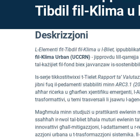
Tibdil fil-Klima u 
Deskrizzjoni
L-Elementi fit-Tibdil fil-Klima u l-Bliet,
ippubblika
fil-Klima Urban (UCCRN)
- jipprovdu lill-qarrejj
tal-każijiet fil-fond biex javvanzaw is-sostenibbil
Is-serje tikkostitwixxi t-Tielet
Rapport ta’ Valutazz
jibni fuq il-pedamenti stabbiliti minn
ARC3.1 (2
aħħar riċerka u għarfien xjentifiku emerġenti, l-AR
trasformattivi, u temi trasversali li jsawru l-aġ
Magħmula minn studjużi u prattikanti ewlenin mi
ssaħħaħ ir-rwol tal-bliet bħala muturi ewlenin t
innovattivi għall-mitigazzjoni, l-adattament u r-reż
azzjoni urbana u t-trasformazzjoni sistemika. Il-koll