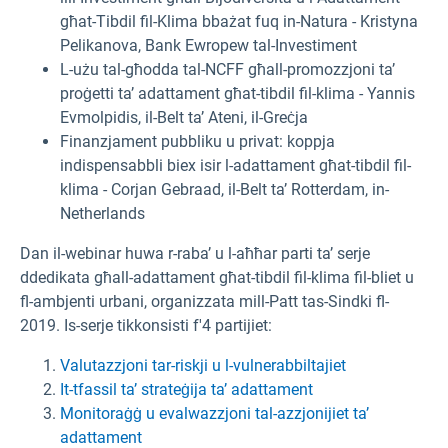
għat-Tibdil fil-Klima bbażat fuq in-Natura - Kristyna
Pelikanova, Bank Ewropew tal-Investiment
L-użu tal-għodda tal-NCFF għall-promozzjoni ta’
proġetti ta’ adattament għat-tibdil fil-klima - Yannis
Evmolpidis, il-Belt ta’ Ateni, il-Greċja
Finanzjament pubbliku u privat: koppja
indispensabbli biex isir l-adattament għat-tibdil fil-
klima - Corjan Gebraad, il-Belt ta’ Rotterdam, in-
Netherlands
Dan il-webinar huwa r-raba’ u l-aħħar parti ta’ serje
ddedikata għall-adattament għat-tibdil fil-klima fil-bliet u
fl-ambjenti urbani, organizzata mill-Patt tas-Sindki fl-
2019. Is-serje tikkonsisti f'4 partijiet:
Valutazzjoni tar-riskji u l-vulnerabbiltajiet
It-tfassil ta’ strateġija ta’ adattament
Monitoraġġ u evalwazzjoni tal-azzjonijiet ta’
adattament