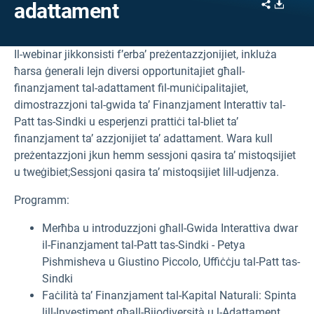
Share
Downl
adattament
Il-webinar jikkonsisti f’erba’ preżentazzjonijiet, inkluża
ħarsa ġenerali lejn diversi opportunitajiet għall-
finanzjament tal-adattament fil-muniċipalitajiet,
dimostrazzjoni tal-gwida ta’ Finanzjament Interattiv tal-
Patt tas-Sindki u esperjenzi prattiċi tal-bliet ta’
finanzjament ta’ azzjonijiet ta’ adattament. Wara kull
preżentazzjoni jkun hemm sessjoni qasira ta’ mistoqsijiet
u tweġibiet;Sessjoni qasira ta’ mistoqsijiet lill-udjenza.
Programm:
Merħba u introduzzjoni għall-Gwida Interattiva dwar
il-Finanzjament tal-Patt tas-Sindki - Petya
Pishmisheva u Giustino Piccolo, Uffiċċju tal-Patt tas-
Sindki
Faċilità ta’ Finanzjament tal-Kapital Naturali: Spinta
lill-Investiment għall-Bijodiversità u l-Adattament