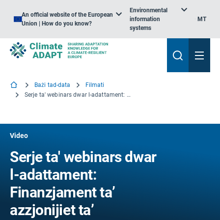
Environmental
An official website of the European
information
MT
Union | How do you know?
systems
Bażi tad-data
Filmati
Serje ta' webinars dwar l-adattament: Finanzjament ta’ azzjonijiet ta’ adattament
Video
Serje ta' webinars dwar
l-adattament:
Finanzjament ta’
azzjonijiet ta’