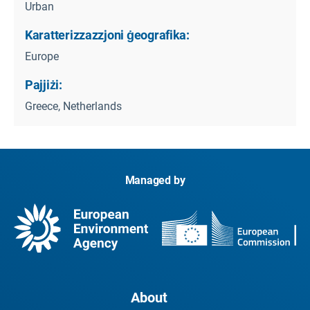
Urban
Karatterizzazzjoni ġeografika:
Europe
Pajjiżi:
Greece, Netherlands
Managed by
About