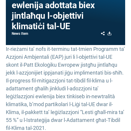
ewlenija adottata biex
jintlaħqu l-objettivi
klimatiċi tal-UE
Share
Download
News Item
Ir-rieżami ta’ nofs it-terminu tat-tmien Programm ta’
Azzjoni Ambjentali (EAP) juri li l-objettivi tal-UE
skont il-Patt Ekoloġiku Ewropew jistgħu jintlaħqu
jekk l-azzjonijiet ippjanati jiġu implimentati bis-sħiħ.
Il-progress fil-mitigazzjoni tat-tibdil fil-klima u l-
adattament għalih jinkludi l-adozzjoni ta’
leġiżlazzjoni ewlenija biex tinkiseb in-newtralità
klimatika, b’mod partikolari l-Liġi tal-UE dwar il-
Klima, il-pakkett ta’ leġiżlazzjoni “Lesti għall-mira ta’
55 %” u l-Istrateġija dwar l-Adattament għat-Tibdil
fil-Klima tal-2021.