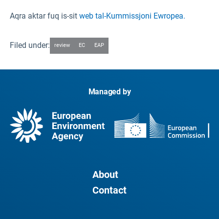
Aqra aktar fuq is-sit
web tal-Kummissjoni Ewropea.
Filed under:
review
EC
EAP
Managed by
About
Contact