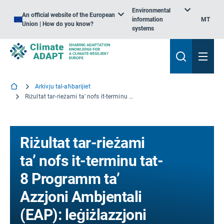
Environmental
An official website of the European
information
MT
Union | How do you know?
systems
Arkivju tal-aħbarijiet
Riżultat tar-rieżami ta’ nofs it-terminu tat-8 Programm ta’ Azzjoni Ambjentali (EAP): leġiżlazzjoni ewlenija adottata biex jintlaħqu l-objettivi klimatiċi tal-UE
Riżultat tar-rieżami
ta’ nofs it-terminu tat-
8 Programm ta’
Azzjoni Ambjentali
(EAP): leġiżlazzjoni