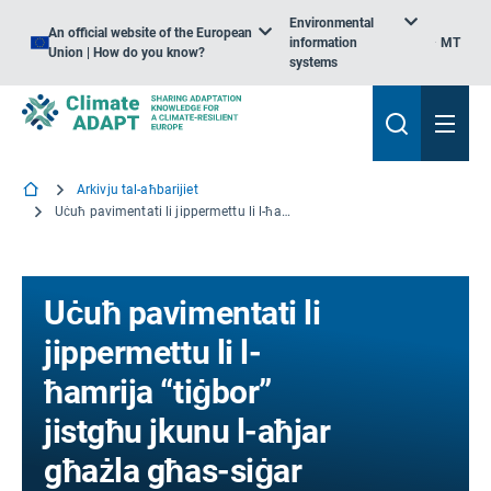
Environmental
An official website of the European
information
MT
Union | How do you know?
systems
Arkivju tal-aħbarijiet
Uċuħ pavimentati li jippermettu li l-ħamrija “tiġbor” jistgħu jkunu l-aħjar għażla għas-siġar urbani
Uċuħ pavimentati li
jippermettu li l-
ħamrija “tiġbor”
jistgħu jkunu l-aħjar
għażla għas-siġar