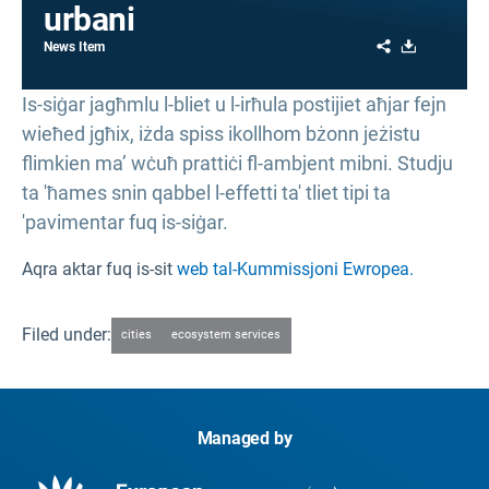
urbani
Share
Download
News Item
Is-siġar jagħmlu l-bliet u l-irħula postijiet aħjar fejn
wieħed jgħix, iżda spiss ikollhom bżonn jeżistu
flimkien ma’ wċuħ prattiċi fl-ambjent mibni. Studju
ta 'ħames snin qabbel l-effetti ta' tliet tipi ta
'pavimentar fuq is-siġar.
Aqra aktar fuq is-sit
web tal-Kummissjoni Ewropea.
Filed under:
cities
ecosystem services
Managed by