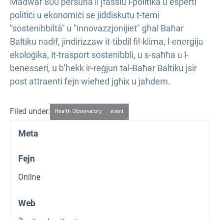
Madwar 800 persuna li jfasslu l-politika u esperti
politiċi u ekonomiċi se jiddiskutu t-temi
"sostenibbiltà" u "innovazzjonijiet" għal Baħar
Baltiku nadif, jindirizzaw it-tibdil fil-klima, l-enerġija
ekoloġika, it-trasport sostenibbli, u s-saħħa u l-
benesseri, u b'hekk ir-reġjun tal-Baħar Baltiku jsir
post attraenti fejn wieħed jgħix u jaħdem.
Filed under:
Health Observatory
event
Meta
Fejn
Online
Web