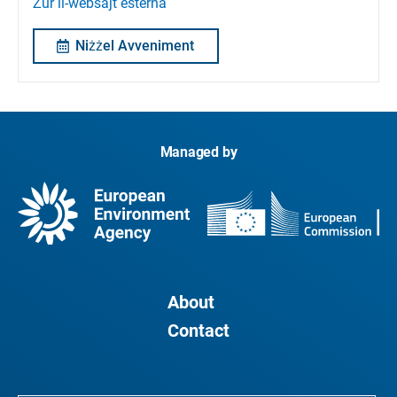
Żur il-websajt esterna
Niżżel Avveniment
Managed by
About
Contact