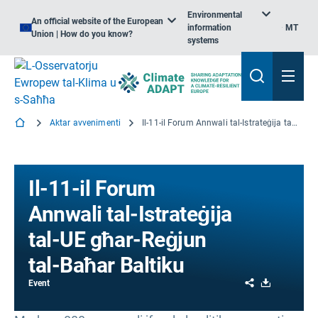
Environmental
An official website of the European
information
MT
Union | How do you know?
systems
Aktar avvenimenti
Il-11-il Forum Annwali tal-Istrateġija tal-UE għar-Reġjun tal-Baħar Baltiku
Il-11-il Forum
Annwali tal-Istrateġija
tal-UE għar-Reġjun
tal-Baħar Baltiku
Share
Download
Event