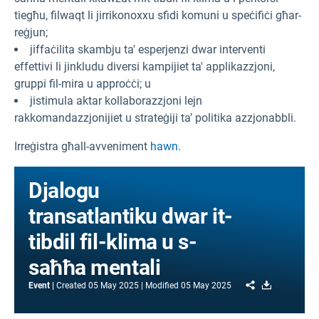
tiegħu, filwaqt li jirrikonoxxu sfidi komuni u speċifiċi għar-
reġjun;
jiffaċilita skambju ta' esperjenzi dwar interventi
effettivi li jinkludu diversi kampijiet ta' applikazzjoni,
gruppi fil-mira u approċċi; u
jistimula aktar kollaborazzjoni lejn
rakkomandazzjonijiet u strateġiji ta’ politika azzjonabbli.
Irreġistra għall-avveniment
hawn.
Djalogu
transatlantiku dwar it-
tibdil fil-klima u s-
saħħa mentali
Share
Download
Event
Created
05 May 2025
Modified
05 May 2025