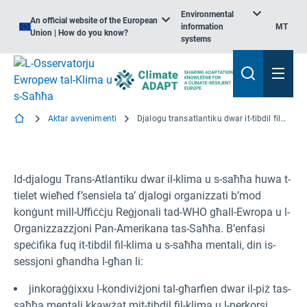
Environmental
An official website of the European
information
MT
Union | How do you know?
systems
Aktar avvenimenti
Djalogu transatlantiku dwar it-tibdil fil-klima u s-saħħa mentali
Id-djalogu Trans-Atlantiku dwar il-klima u s-saħħa huwa t-
tielet wieħed f’sensiela ta’ djalogi organizzati b’mod
konġunt mill-Uffiċċju Reġjonali tad-WHO għall-Ewropa u l-
Organizzazzjoni Pan-Amerikana tas-Saħħa. B’enfasi
speċifika fuq it-tibdil fil-klima u s-saħħa mentali, din is-
sessjoni għandha l-għan li:
jinkoraġġixxu l-kondiviżjoni tal-għarfien dwar il-piż tas-
saħħa mentali kkawżat mit-tibdil fil-klima u l-perkorsi