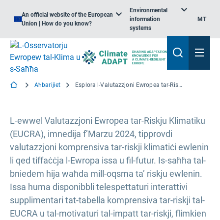
Environmental
An official website of the European
information
MT
Union | How do you know?
systems
Aħbarijiet
Esplora l-Valutazzjoni Ewropea tar-Riskju Klimatiku: telespettaturi interattivi, rapport finali u aktar
L-ewwel Valutazzjoni Ewropea tar-Riskju Klimatiku
(EUCRA), imnedija f’Marzu 2024, tipprovdi
valutazzjoni komprensiva tar-riskji klimatiċi ewlenin
li qed tiffaċċja l-Ewropa issa u fil-futur. Is-saħħa tal-
bniedem hija waħda mill-oqsma ta’ riskju ewlenin.
Issa huma disponibbli telespettaturi interattivi
supplimentari tat-tabella komprensiva tar-riskji tal-
EUCRA u tal-motivaturi tal-impatt tar-riskji, flimkien