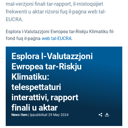
mal-verżjoni finali tar-rapport, il-mistoqsijiet
frekwenti u aktar riżorsi fuq il-paġna web tal-
EUCRA.
Esplora l-Valutazzjoni Ewropea tar-Riskju Klimatiku fil-
fond fuq il-paġna
web tal-EUCRA.
Esplora l-Valutazzjoni
Ewropea tar-Riskju
Klimatiku:
telespettaturi
interattivi, rapport
finali u aktar
Share
Download
News Item
Ippubblikat
29 May 2024