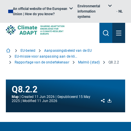
Environmental
An official website of the European
information
NL
Union | How do you know?
systems
EU-beleid
Aanpassingsbeleid van de EU
EU-missie voor aanpassing aan de klimaatverandering
Rapportage van de ondertekenaar
Malmö (stad)
Q8.2.2
Q8.2.2
Map
Created
11 Jun 2026
Gepubliceerd
15 May
Share
Download
2025
Modified
11 Jun 2026