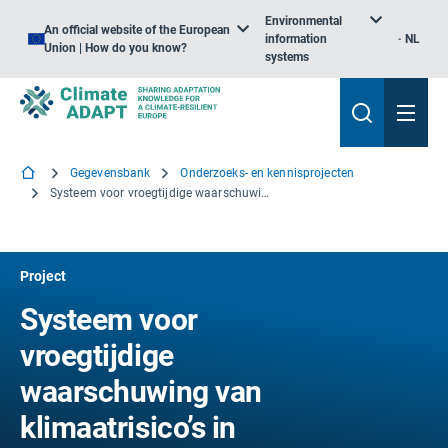
Environmental
An official website of the European
information
NL
Union | How do you know?
systems
Gegevensbank
Onderzoeks- en kennisprojecten
Systeem voor vroegtijdige waarschuwing van klimaatrisico’s in verband met water voor een grotere veerkracht
Project
Systeem voor
vroegtijdige
waarschuwing van
klimaatrisico’s in