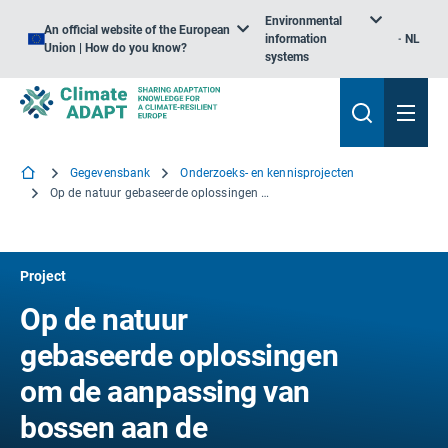
Environmental
An official website of the European
information
NL
Union | How do you know?
systems
Gegevensbank
Onderzoeks- en kennisprojecten
Op de natuur gebaseerde oplossingen om de aanpassing van bossen aan de klimaatverandering te verbeteren
Project
Op de natuur
gebaseerde oplossingen
om de aanpassing van
bossen aan de