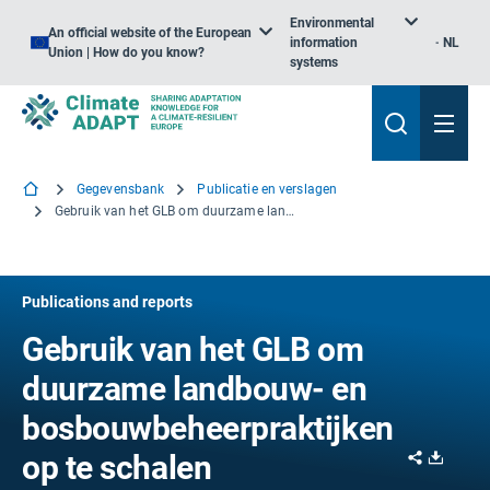
Environmental
An official website of the European
information
NL
Union | How do you know?
systems
Gegevensbank
Publicatie en verslagen
Gebruik van het GLB om duurzame landbouw- en bosbouwbeheerpraktijken op te schalen
Publications and reports
Gebruik van het GLB om
duurzame landbouw- en
bosbouwbeheerpraktijken
Share
Downl
op te schalen