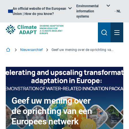
Environmental
An official website of the European
information
NL
Union | How do you know?
systems
Nieuwsarchief
Geef uw mening over de oprichting van een Europees netwerk voor aanpassing aan de klimaatverandering
Geef uw mening over
de oprichting van een
Europees netwerk