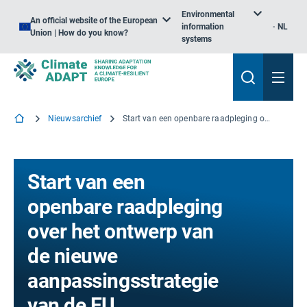
Environmental
An official website of the European
information
NL
Union | How do you know?
systems
Nieuwsarchief
Start van een openbare raadpleging over het ontwerp van de nieuwe aanpassingsstrategie van de EU
Start van een
openbare raadpleging
over het ontwerp van
de nieuwe
aanpassingsstrategie
van de EU