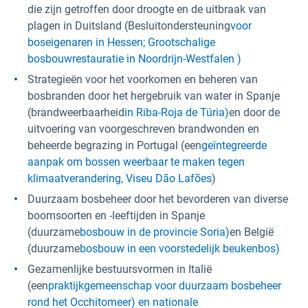
die zijn getroffen door droogte en de uitbraak van
plagen in Duitsland (Besluitondersteuning
voor
boseigenaren in Hessen;
Grootschalige
bosbouwrestauratie in Noordrijn-Westfalen )
Strategieën voor het voorkomen en beheren van
bosbranden door het hergebruik van water in Spanje
(brandweerbaarheid
in Riba-Roja de Túria)
en door de
uitvoering van voorgeschreven brandwonden en
beheerde begrazing in Portugal (een
geïntegreerde
aanpak om bossen weerbaar te maken tegen
klimaatverandering, Viseu Dão Lafões
)
Duurzaam bosbeheer door het bevorderen van diverse
boomsoorten en -leeftijden in Spanje
(duurzame
bosbouw in de provincie Soria)
en België
(duurzame
bosbouw in een voorstedelijk beukenbos)
Gezamenlijke bestuursvormen in Italië
(een
praktijkgemeenschap voor duurzaam bosbeheer
rond het Occhitomeer) en nationale