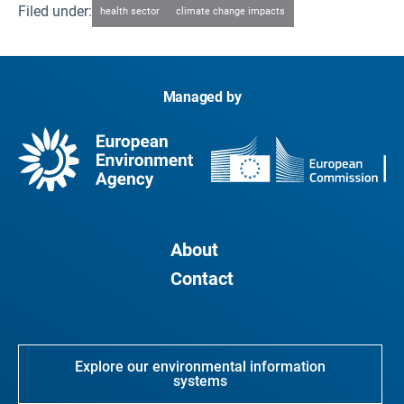
Filed under:
health sector
climate change impacts
Managed by
About
Contact
Explore our environmental information
systems