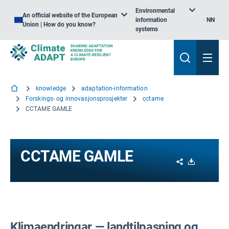
Environmental
An official website of the European
information
NN
Union | How do you know?
systems
knowledge
adaptation-information
Forskings- og innovasjonsprosjekter
cctame
CCTAME GAMLE
CCTAME GAMLE
Share
Download
Klimaendringar — landtilpasning og