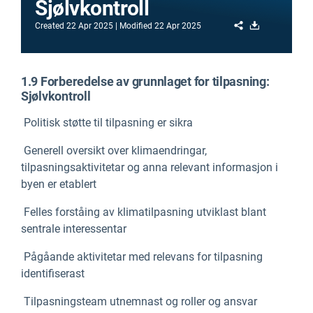
Sjølvkontroll
Share
Download
Created
22 Apr 2025
Modified
22 Apr 2025
1.9 Forberedelse av grunnlaget for tilpasning:
Sjølvkontroll
Politisk støtte til tilpasning er sikra
Generell oversikt over klimaendringar,
tilpasningsaktivitetar og anna relevant informasjon i
byen er etablert
Felles forståing av klimatilpasning utviklast blant
sentrale interessentar
Pågåande aktivitetar med relevans for tilpasning
identifiserast
Tilpasningsteam utnemnast og roller og ansvar