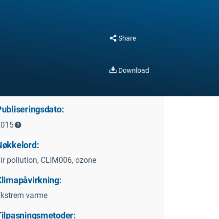
Share
Download
Publiseringsdato:
2015
Nøkkelord:
ir pollution, CLIM006, ozone
Klimapåvirkning:
Ekstrem varme
Tilpasningsmetoder: