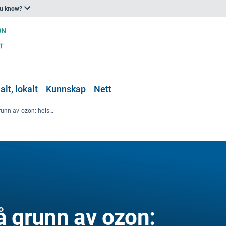
ou know?
lt, lokalt
Kunnskap
Nett
Luftforureining på grunn av ozon: helseeffektar og effektar av klimaendringar (ingen ytterlegare oppdateringar)
å grunn av ozon: