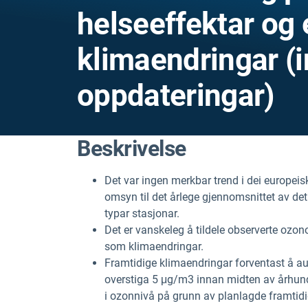
helseeffektar og 
klimaendringar (i
oppdateringar)
Beskrivelse
Det var ingen merkbar trend i dei europ
omsyn til det årlege gjennomsnittet av de
typar stasjonar.
Det er vanskeleg å tildele observerte ozonov
som klimaendringar.
Framtidige klimaendringar forventast å a
overstiga 5 μg/m3 innan midten av århundr
i ozonnivå på grunn av planlagde framtidi