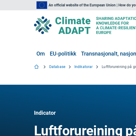
An official website of the European Union | How do y
Om
EU-politikk
Transnasjonalt, nasjona
Database
Indikatorar
Indicator
Luftforureining p