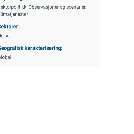
ektorpolitikk, Observasjoner og scenarier,
limatjenester
Sektorer:
else
Geografisk karakterisering:
lobal