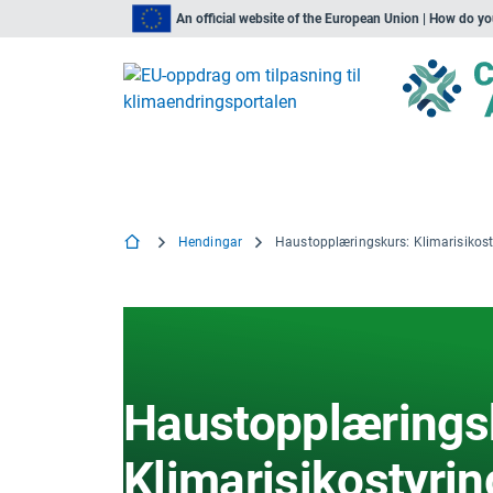
An official website of the European Union | How do y
Hendingar
Haustopplærings
Klimarisikostyri