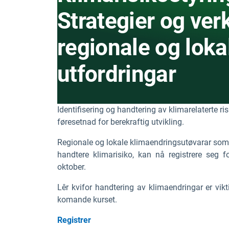
Strategier og ver
regionale og loka
utfordringar
Identifisering og handtering av klimarelaterte risi
føresetnad for berekraftig utvikling.
Regionale og lokale klimaendringsutøvarar som e
handtere klimarisiko, kan nå registrere seg 
oktober.
Lêr kvifor handtering av klimaendringar er vikti
komande kurset.
Registrer