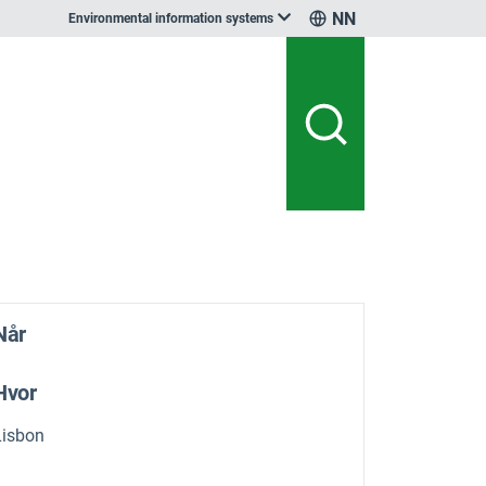
NN
Environmental information systems
Når
Hvor
Lisbon