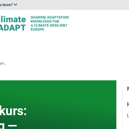
ou know?
Haustopplæringskurs: Klimarisikostyring — Strategier og verktøy for regionale og lokale utfordringar
kurs:
ng —