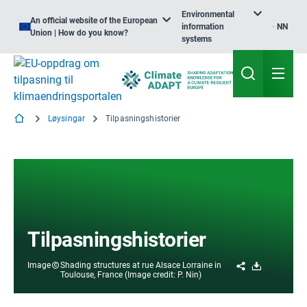
Environmental
An official website of the European
information
NN
Union | How do you know?
systems
Løysingar
Tilpasningshistorier
Tilpasningshistorier
Share
Download
Image
Shading structures at rue Alsace Lorraine in
Toulouse, France (Image credit: P. Nin)