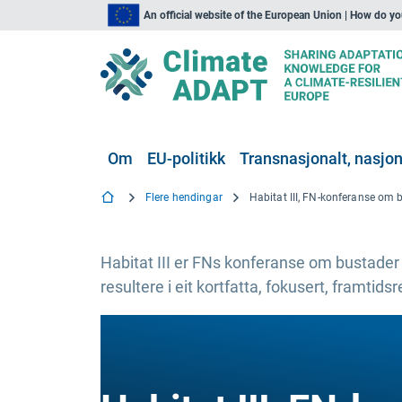
An official website of the European Union | How do y
Om
EU-politikk
Transnasjonalt, nasjona
Flere hendingar
Habitat III er FNs konferanse om bustader 
resultere i eit kortfatta, fokusert, framtid