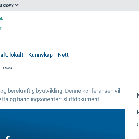
ou know?
lt, lokalt
Kunnskap
Nett
Habitat III, FN-konferanse om bustader og berekraftig byutvikling
og berekraftig byutvikling. Denne konferansen vil
sretta og handlingsorientert sluttdokument.