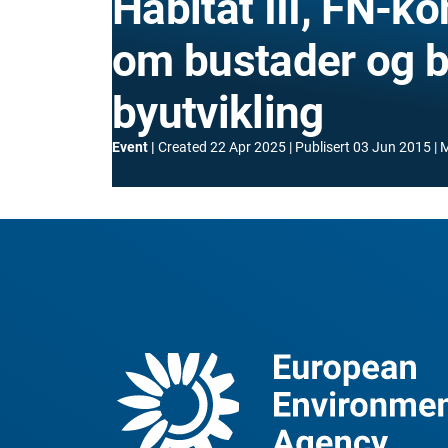
Habitat III, FN-k
om bustader og b
byutvikling
Event
Created
22 Apr 2025
Publisert
03 Jun 2015
M