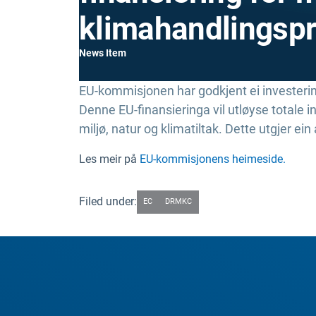
klimahandlingspr
News Item
EU-kommisjonen har godkjent ei investerin
Denne EU-finansieringa vil utløyse totale i
miljø, natur og klimatiltak. Dette utgjer ei
Les meir på
EU-kommisjonens heimeside.
Filed under:
EC
DRMKC