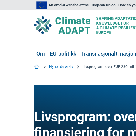
An official website of the European Union | How do y
Om
EU-politikk
Transnasjonalt, nasjona
Nyhende Arkiv
Livsprogram: over
finansiering for m