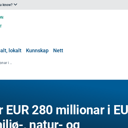
ou know?
lt, lokalt
Kunnskap
Nett
Livsprogram: over EUR 280 millionar i EU-finansiering for miljø-, natur- og klimahandlingsprosjekter
 EUR 280 millionar i EU
iljø-, natur- og