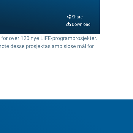
Share
Download
 for over 120 nye LIFE-programprosjekter.
å møte desse prosjektas ambisiøse mål for